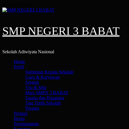
Skip
Agustus 8, 2026
to
content
SMP NEGERI 3 BABAT
Sekolah Adiwiyata Nasional
Primary
Home
Menu
Profil
Sambutan Kepala Sekolah
Guru & Karyawan
Sejarah
Visi & Misi
Mars SMPN 3 BABAT
Sarana dan Prasarana
Tata Tertib Sekolah
Prestasi
Prestasi
Berita
Pengumuman
Kegiatan