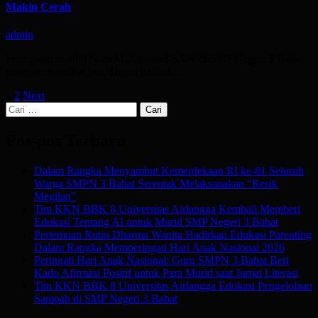
Makin Cerah
admin
Peringatan maulid Nabi Muhammad SAW di SMP Negeri 3 Babat
sungguh memikat hati, Hujan hadiah…
Paginasi
1
2
Next
Cari
pos
untuk:
Pos-pos Terbaru
Dalam Rangka Menyambut Kemerdekaan RI ke-81 Seluruh
Warga SMPN 3 Babat Serentak Melaksanakan “Resik
Megilan”
Tim KKN BBK 8 Universitas Airlangga Kembali Memberi
Edukasi Tentang AI untuk Murid SMP Negeri 3 Babat
Pertemuan Rutin Dharma Wanita Hadirkan Edukasi Parenting
Dalam Rangka Memperingati Hari Anak Nasional 2026
Peringati Hari Anak Nasional: Guru SMPN 3 Babat Beri
Kado Afirmasi Positif untuk Para Murid saat Jumat Literasi
Tim KKN BBK 8 Universitas Airlangga Edukasi Pengelolaan
Sampah di SMP Negeri 3 Babat