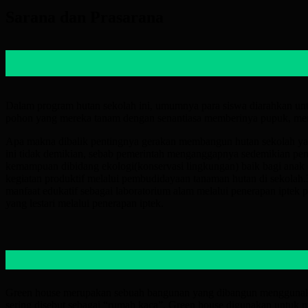
Sarana dan Prasarana
Dalam program hutan sekolah ini, umumnya para siswa diarahkan unt
pohon yang mereka tanam dengan senantiasa memberinya pupuk, men
Apa makna dibalik pentingnya gerakan membangun hutan sekolah yang 
ini tidak demikian, sebab pemerintah menganggapnya sedemikian p
kemampuan dibidang ekologi(konservasi lingkungan) baik bagi ana
kegiatan produktif melalui pembudidayaan tanaman hutan di sekola
manfaat edukatif sebagai laboratorium alam melalui penerapan iptek 
yang lestari melalui penerapan iptek.
Green house merupakan sebuah bangunan yang dibangun menggunakan
sering disebut sebagai “rumah kaca”. Green house digunakan untuk 