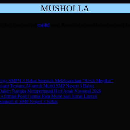
MUSHOLLA
mah kecil menyerupai
masjid
yang digunakan sebagai tempat mengaji d
rga SMPN 3 Babat Serentak Melaksanakan “Resik Megilan”
kasi Tentang AI untuk Murid SMP Negeri 3 Babat
 Dalam Rangka Memperingati Hari Anak Nasional 2026
irmasi Positif untuk Para Murid saat Jumat Literasi
Sampah di SMP Negeri 3 Babat