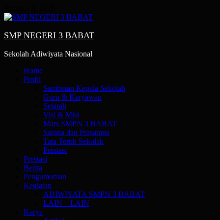
Skip
Agustus 8, 2026
to
content
SMP NEGERI 3 BABAT
Sekolah Adiwiyata Nasional
Primary
Home
Menu
Profil
Sambutan Kepala Sekolah
Guru & Karyawan
Sejarah
Visi & Misi
Mars SMPN 3 BABAT
Sarana dan Prasarana
Tata Tertib Sekolah
Prestasi
Prestasi
Berita
Pengumuman
Kegiatan
ADIWIYATA SMPN 3 BABAT
LAIN – LAIN
Karya