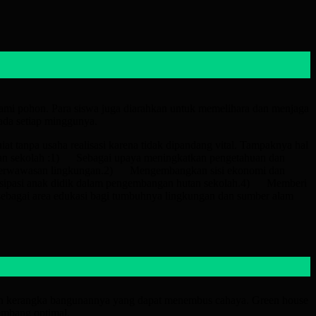
nami pohon. Para siswa juga diarahkan untuk memelihara dan menjaga
da setiap minggunya.
 tanpa usaha realisasi karena tidak dipandang vital. Tampaknya hal
utan sekolah :1) Sebagai upaya meningkatkan pengetahuan dan
ang berwawasan lingkungan.2) Mengembangkan sisi ekonomi dan
rtisipasi anak didik dalam pengembangan hutan sekolah.4) Memberi
h sebagai area edukasi bagi tumbuhnya lingkungan dan sumber alam
an kerangka bangunannya yang dapat menembus cahaya. Green house
embang optimal.