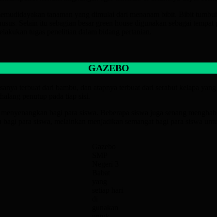
memudidayakan tanaman yang dimulai dari menanam bibit. Bibit tumbuh
us. Selain itu sebagian besar green house digunakan sebagai tempat p
akukan tugas penelitian dalam bidang pertanian.
GAZEBO
ya terbuat dari bambu, dan atapnya terbuat dari serabut kelapa yang t
alang penutup pada tiap sisi.
an menyenangkan bagi para siswa. Beberapa siswa juga senang menghabi
 bagi para siswa, melainkan menjadikan semangat bagi para siswa untu
Gazebo
SMP
Negeri 3
Babat
yang
setiap hari
di
gunakan
untuk