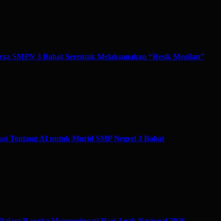
ga SMPN 3 Babat Serentak Melaksanakan “Resik Megilan”
si Tentang AI untuk Murid SMP Negeri 3 Babat
Dalam Rangka Memperingati Hari Anak Nasional 2026