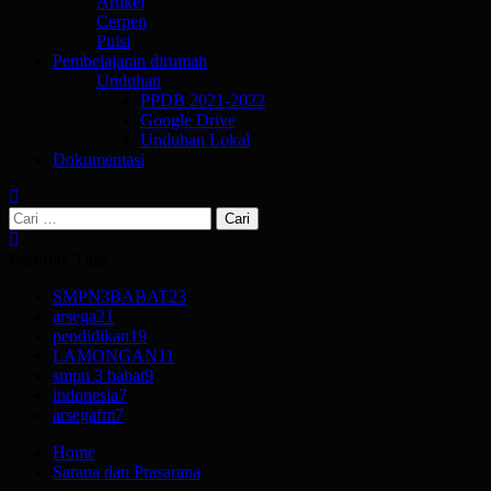
Artikel
Cerpen
Puisi
Pembelajaran dirumah
Unduhan
PPDB 2021-2022
Google Drive
Unduhan Lokal
Dokumentasi
Cari
untuk:
Popular Tags
SMPN3BABAT
23
arsega
21
pendidikan
19
LAMONGAN
11
smpn 3 babat
9
indonesia
7
arsegafm
7
Home
Sarana dan Prasarana