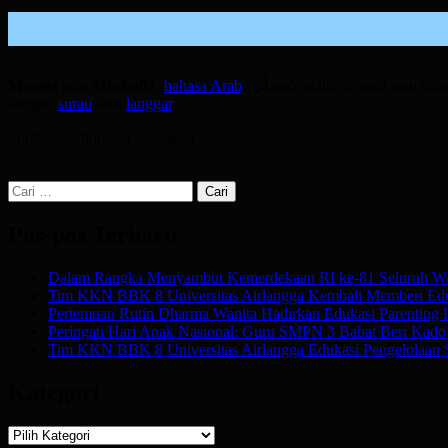
Musala
atau
Musholla
(
bahasa Arab
:
مصلّى
‎) adalah tempat atau ru
dengan
surau
atau
langgar
.
Sumber : wikipedia indonesia
Cari
untuk:
Pos-pos Terbaru
Dalam Rangka Menyambut Kemerdekaan RI ke-81 Seluruh Wa
Tim KKN BBK 8 Universitas Airlangga Kembali Memberi Edu
Pertemuan Rutin Dharma Wanita Hadirkan Edukasi Parenting
Peringati Hari Anak Nasional: Guru SMPN 3 Babat Beri Kado Af
Tim KKN BBK 8 Universitas Airlangga Edukasi Pengelolaan 
Kategori
Kategori