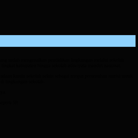
h yang sudah mengenalkan pendidikan lingkungan melalui sekolah
tingkat kabupaten hingga sekolah adiwiyata mandiri nasional.
radaan kantin sekolah selain sebagai tempat pemenuhan nutrisi untuk
 di lingkungan sekolah.
nya.
perti 5P,