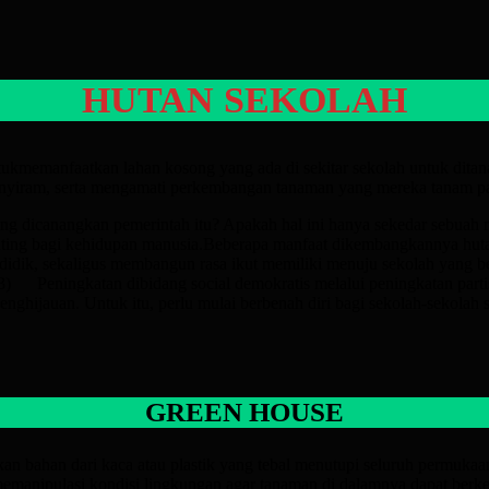
HUTAN SEKOLAH
ukmemanfaatkan lahan kosong yang ada di sekitar sekolah untuk dita
yiram, serta mengamati perkembangan tanaman yang mereka tanam pa
dicanangkan pemerintah itu? Apakah hal ini hanya sekedar sebuah niat
enting bagi kehidupan manusia.Beberapa manfaat dikembangkannya h
k didik, sekaligus membangun rasa ikut memiliki menuju sekolah y
h.3) Peningkatan dibidang social demokratis melalui peningkatan pa
penghijauan. Untuk itu, perlu mulai berbenah diri bagi sekolah-sekola
GREEN HOUSE
 bahan dari kaca atau plastik yang tebal menutupi seluruh permuka
memanipulasi kondisi lingkungan agar tanaman di dalamnya dapat berk