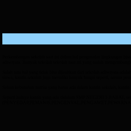
Perkembangan sekolah saat ini dalam hal pengenalan lingkungan bisa 
adiwiyata. Banyak sekolah sekolah saat ini yang sudah mengembangka
Salah satu hal yang tidak bisa dijauhkan dari sekolah adiwiyata ada
siswa, kantin sekolah juga memiliki banyak fungsi seperti, sarana pe
Selain kebutuhan nutrisi yang harus ada dalam kantin sekolah, kant
Seperti halnya kantin yang ada didalam SMP NEGERI 3 BABAT, setia
(PENYEDAP,PEMANIS,PENGENYAL,PENGAWET,PEWARNA maka