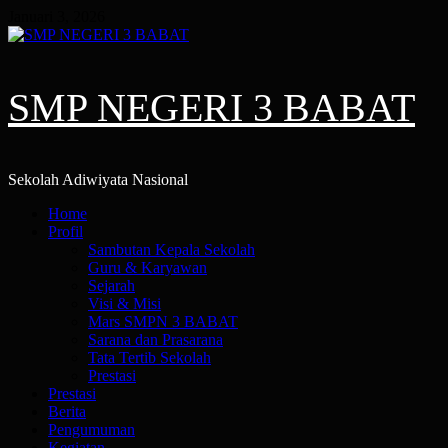
Skip
Januari 3, 2026
to
content
SMP NEGERI 3 BABAT
Sekolah Adiwiyata Nasional
Primary
Home
Menu
Profil
Sambutan Kepala Sekolah
Guru & Karyawan
Sejarah
Visi & Misi
Mars SMPN 3 BABAT
Sarana dan Prasarana
Tata Tertib Sekolah
Prestasi
Prestasi
Berita
Pengumuman
Kegiatan