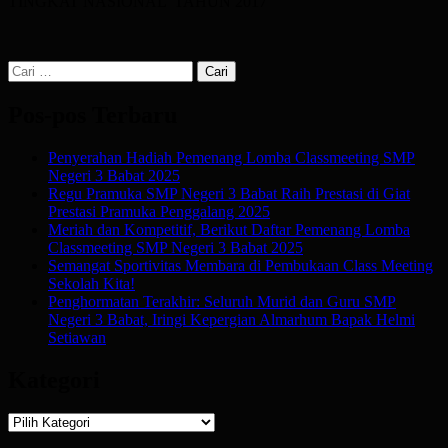
TINGKAT NASIONAL TAHUN 2017
Cari
untuk:
Pos-pos Terbaru
Penyerahan Hadiah Pemenang Lomba Classmeeting SMP
Negeri 3 Babat 2025
Regu Pramuka SMP Negeri 3 Babat Raih Prestasi di Giat
Prestasi Pramuka Penggalang 2025
Meriah dan Kompetitif, Berikut Daftar Pemenang Lomba
Classmeeting SMP Negeri 3 Babat 2025
Semangat Sportivitas Membara di Pembukaan Class Meeting
Sekolah Kita!
Penghormatan Terakhir: Seluruh Murid dan Guru SMP
Negeri 3 Babat, Iringi Kepergian Almarhum Bapak Helmi
Setiawan
Kategori
Kategori