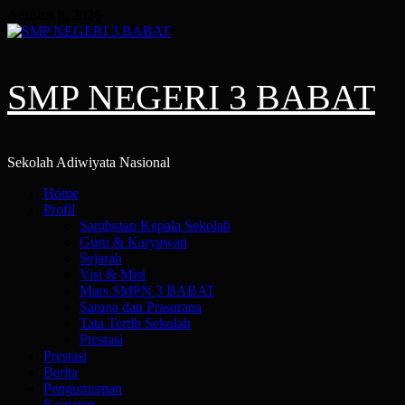
Skip
Agustus 8, 2026
to
content
SMP NEGERI 3 BABAT
Sekolah Adiwiyata Nasional
Primary
Home
Menu
Profil
Sambutan Kepala Sekolah
Guru & Karyawan
Sejarah
Visi & Misi
Mars SMPN 3 BABAT
Sarana dan Prasarana
Tata Tertib Sekolah
Prestasi
Prestasi
Berita
Pengumuman
Kegiatan