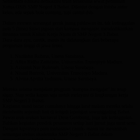
Sementara edukasi demokrasi telah terlaksana lewat pemilihan
Ketua OSIS SMP Negeri 3 Babat. Dilanjut dengan lomba antar
kelas, ada sepak bola contong, topi cantol dsb.
Dalam momen semangat gerak juang pahlawan itu, tak ketinggalan
pula 5 (lima) Siswi jagoan dari kampus mengajar, mendedikasikan
ilmunya untuk Kuliah Kerja Nyata di SMP Negeri 3 Babat.
Dara-dara ayu, cantik, manis itu didatangkan dari beberapa
perguruan tinggi di jawa timur.
Nazilatur Rohma, Unesa Surabaya.
Afiza Ridha Zamzima, Universitas Trunojoyo Madura.
Azizatul Nur Rohmah, Unesa Surabaya.
Nisaul Bariroh, Universitas Trunojoyo Madura.
Alvina Aprilia Yudistira, Unesa Surabaya.
Mereka selama menjalani program ‘kampus mengajar’ itu tetap
sigap. Siap sedia kapan saja untuk melayani di lingkungan kerja
SMP Negeri 3 Babat.
Kegiatan stand bazar contohnya hingga larut malam mereka selalu
membantu sepenuh hati di tengah lapangan sawunggaling Babat.
Pawai arak-arakan karnaval Desa Gembong, juga tak ketinggalan.
Bahkan kegiatan pondok pesantren setiap hari jumat juga turut serta.
Dengan kiprahnya para mahasiswi cantik- manis itu menambah
semangat civitas akademika SMP Negeri 3 Babat dalam
mencerdaskan kehidupan bangsa.