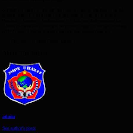
Setidaknya itulah warna lain dari sinergi-sinergi edukasi yang tak
pernah henti. Tak kan putus ranting-ranting yang terus trubus
(tumbuh + kuncup + berkembang). Terbit juga kebersamaan dan
jalinan ukhwah dari beberapa perguruan tinggi itu dengan lembaga
SMP Negeri 3 Babat tempat menyalurkan pengabdiannya.
—– (Reporter : Ahmad Fanani Mosah)—–
About The Author
admin
See author's posts