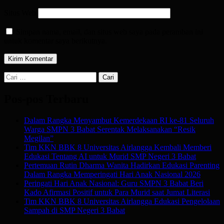
Situs Web
Simpan nama, email, dan situs web saya pada peramban ini
untuk komentar saya berikutnya.
Cari
untuk:
Pos-pos Terbaru
Dalam Rangka Menyambut Kemerdekaan RI ke-81 Seluruh
Warga SMPN 3 Babat Serentak Melaksanakan “Resik
Megilan”
Tim KKN BBK 8 Universitas Airlangga Kembali Memberi
Edukasi Tentang AI untuk Murid SMP Negeri 3 Babat
Pertemuan Rutin Dharma Wanita Hadirkan Edukasi Parenting
Dalam Rangka Memperingati Hari Anak Nasional 2026
Peringati Hari Anak Nasional: Guru SMPN 3 Babat Beri
Kado Afirmasi Positif untuk Para Murid saat Jumat Literasi
Tim KKN BBK 8 Universitas Airlangga Edukasi Pengelolaan
Sampah di SMP Negeri 3 Babat