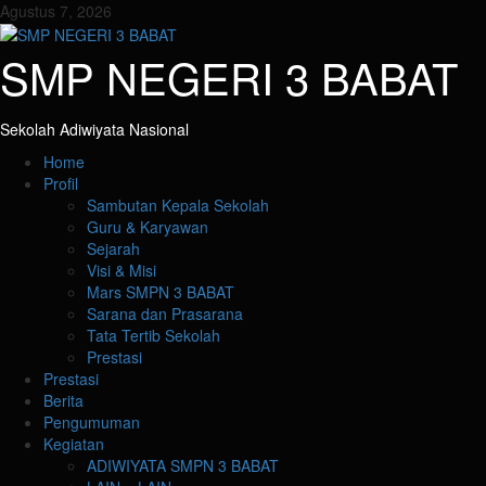
Skip
Agustus 7, 2026
to
content
SMP NEGERI 3 BABAT
Sekolah Adiwiyata Nasional
Primary
Home
Menu
Profil
Sambutan Kepala Sekolah
Guru & Karyawan
Sejarah
Visi & Misi
Mars SMPN 3 BABAT
Sarana dan Prasarana
Tata Tertib Sekolah
Prestasi
Prestasi
Berita
Pengumuman
Kegiatan
ADIWIYATA SMPN 3 BABAT