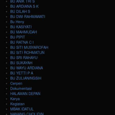
BU ANIK TRI S
BU ARDIANA S K
BU DILAH S
BU DWI RAHMAWATI
Bu Heny
BU KASIYATI
BU MAHMUDAH
BU PIPIT
BU RATNA C I
BU SITI MUSYAROFAH
BU SITI ROHMATUN
BU SRI RAHAYU
BU SUKAYAH
BU WAYU ARDIANA
BU YETTI P A
BU ZULIANINGSIH
Cerpen
Dokumentasi
HALAMAN DEPAN
Karya
Kegiatan
MBAK IDATUL
NANANG CHOLIDIN