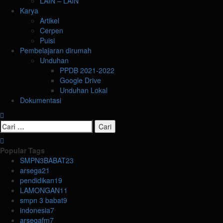
LAIN – LAIN
Karya
Artikel
Cerpen
Puisi
Pembelajaran dirumah
Unduhan
PPDB 2021-2022
Google Drive
Unduhan Lokal
Dokumentasi
Cari
untuk:
Popular Tags
SMPN3BABAT
23
arsega
21
pendidikan
19
LAMONGAN
11
smpn 3 babat
9
indonesia
7
arsegafm
7