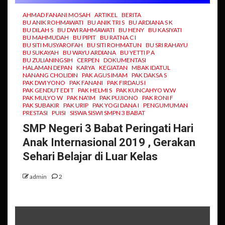
AHMAD FANANI MOSAH
ARTIKEL
BERITA
BU ANIK ROHMAWATI
BU ANIK TRI S
BU ARDIANA S K
BU DILAH S
BU DWI RAHMAWATI
BU HENY
BU KASIYATI
BU MAHMUDAH
BU PIPIT
BU RATNA C I
BU SITI MUSYAROFAH
BU SITI ROHMATUN
BU SRI RAHAYU
BU SUKAYAH
BU WAYU ARDIANA
BU YETTI P A
BU ZULIANINGSIH
CERPEN
DOKUMENTASI
HALAMAN DEPAN
KARYA
KEGIATAN
MBAK IDATUL
NANANG CHOLIDIN
PAK AGUS IMAM
PAK DAKSA S
PAK DWI YONO
PAK FANANI
PAK FIRDAUS I
PAK GENDUT EDI T
PAK HELMI S
PAK KUNCAHYO W.W
PAK MULYO W
PAK NA'IM
PAK PUJIONO
PAK RONI F
PAK SUBAKIR
PAK URIP
PAK YOGI DANA I
PENGUMUMAN
PRESTASI
PUISI
SISWA SISWI SMPN 3 BABAT
SMP Negeri 3 Babat Peringati Hari
Anak Internasional 2019 , Gerakan
Sehari Belajar di Luar Kelas
admin
2