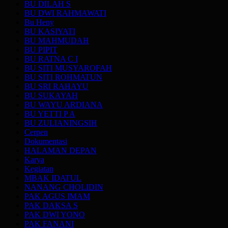
BU DILAH S
BU DWI RAHMAWATI
Bu Heny
BU KASIYATI
BU MAHMUDAH
BU PIPIT
BU RATNA C I
BU SITI MUSYAROFAH
BU SITI ROHMATUN
BU SRI RAHAYU
BU SUKAYAH
BU WAYU ARDIANA
BU YETTI P A
BU ZULIANINGSIH
Cerpen
Dokumentasi
HALAMAN DEPAN
Karya
Kegiatan
MBAK IDATUL
NANANG CHOLIDIN
PAK AGUS IMAM
PAK DAKSA S
PAK DWI YONO
PAK FANANI