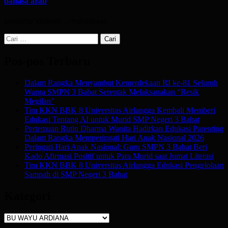
bahasa arab
assalamu’alaikum… mahadzaaa
Cari
untuk:
Pos-pos Terbaru
Dalam Rangka Menyambut Kemerdekaan RI ke-81 Seluruh
Warga SMPN 3 Babat Serentak Melaksanakan “Resik
Megilan”
Tim KKN BBK 8 Universitas Airlangga Kembali Memberi
Edukasi Tentang AI untuk Murid SMP Negeri 3 Babat
Pertemuan Rutin Dharma Wanita Hadirkan Edukasi Parenting
Dalam Rangka Memperingati Hari Anak Nasional 2026
Peringati Hari Anak Nasional: Guru SMPN 3 Babat Beri
Kado Afirmasi Positif untuk Para Murid saat Jumat Literasi
Tim KKN BBK 8 Universitas Airlangga Edukasi Pengelolaan
Sampah di SMP Negeri 3 Babat
Kategori
Kategori