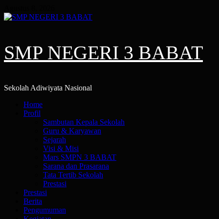
Skip
Agustus 8, 2026
to
content
SMP NEGERI 3 BABAT
Sekolah Adiwiyata Nasional
Primary
Home
Menu
Profil
Sambutan Kepala Sekolah
Guru & Karyawan
Sejarah
Visi & Misi
Mars SMPN 3 BABAT
Sarana dan Prasarana
Tata Tertib Sekolah
Prestasi
Prestasi
Berita
Pengumuman
Kegiatan