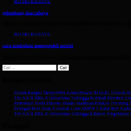
BU SRI RAHAYU
gelombang dan cahaya
BAHAN AJAR : GETARAN DAN GELOMBANG MATERI : A) Getaran
BU SRI RAHAYU
cara tumbuhan memperoleh nutrisi
1. Sebutkan dua jenis tanaman berdasarkan cara memperoleh nutrisi 
Cari
untuk:
Pos-pos Terbaru
Dalam Rangka Menyambut Kemerdekaan RI ke-81 Seluruh Wa
Tim KKN BBK 8 Universitas Airlangga Kembali Memberi Edu
Pertemuan Rutin Dharma Wanita Hadirkan Edukasi Parenting
Peringati Hari Anak Nasional: Guru SMPN 3 Babat Beri Kado Af
Tim KKN BBK 8 Universitas Airlangga Edukasi Pengelolaan 
Kategori