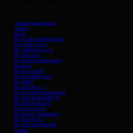
Ahmad Fanani Mosah
Artikel
Berita
BU ANIK ROHMAWATI
BU ANIK TRI S
BU ARDIANA S K
BU DILAH S
BU DWI RAHMAWATI
Bu Heny
BU KASIYATI
BU MAHMUDAH
BU PIPIT
BU RATNA C I
BU SITI MUSYAROFAH
BU SITI ROHMATUN
BU SRI RAHAYU
BU SUKAYAH
BU WAYU ARDIANA
BU YETTI P A
BU ZULIANINGSIH
Cerpen