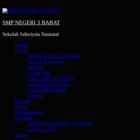
Skip
Agustus 8, 2026
to
content
SMP NEGERI 3 BABAT
Sekolah Adiwiyata Nasional
Primary
Home
Menu
Profil
Sambutan Kepala Sekolah
Guru & Karyawan
Sejarah
Visi & Misi
Mars SMPN 3 BABAT
Sarana dan Prasarana
Tata Tertib Sekolah
Prestasi
Prestasi
Berita
Pengumuman
Kegiatan
ADIWIYATA SMPN 3 BABAT
LAIN – LAIN
Karya