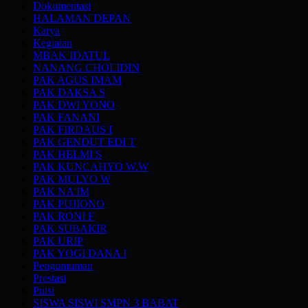
Dokumentasi
HALAMAN DEPAN
Karya
Kegiatan
MBAK IDATUL
NANANG CHOLIDIN
PAK AGUS IMAM
PAK DAKSA S
PAK DWI YONO
PAK FANANI
PAK FIRDAUS I
PAK GENDUT EDI T
PAK HELMI S
PAK KUNCAHYO W.W
PAK MULYO W
PAK NA'IM
PAK PUJIONO
PAK RONI F
PAK SUBAKIR
PAK URIP
PAK YOGI DANA I
Pengumuman
Prestasi
Puisi
SISWA SISWI SMPN 3 BABAT