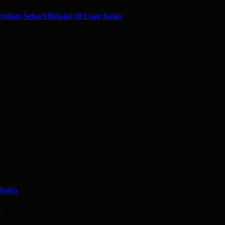
erakan Sehari Belajar di Luar Kelas
PRAKARYA – Tentang…
 baku
al IPA –…