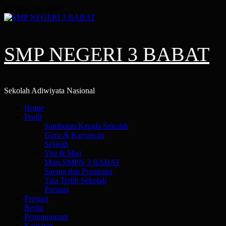
Skip
Agustus 10, 2026
to
content
SMP NEGERI 3 BABAT
Sekolah Adiwiyata Nasional
Primary
Home
Menu
Profil
Sambutan Kepala Sekolah
Guru & Karyawan
Sejarah
Visi & Misi
Mars SMPN 3 BABAT
Sarana dan Prasarana
Tata Tertib Sekolah
Prestasi
Prestasi
Berita
Pengumuman
Kegiatan