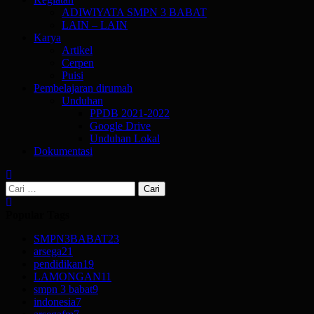
ADIWIYATA SMPN 3 BABAT
LAIN – LAIN
Karya
Artikel
Cerpen
Puisi
Pembelajaran dirumah
Unduhan
PPDB 2021-2022
Google Drive
Unduhan Lokal
Dokumentasi
Cari
untuk:
Popular Tags
SMPN3BABAT
23
arsega
21
pendidikan
19
LAMONGAN
11
smpn 3 babat
9
indonesia
7