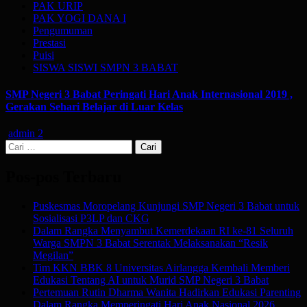
PAK URIP
PAK YOGI DANA I
Pengumuman
Prestasi
Puisi
SISWA SISWI SMPN 3 BABAT
SMP Negeri 3 Babat Peringati Hari Anak Internasional 2019 ,
Gerakan Sehari Belajar di Luar Kelas
admin
2
Cari
untuk:
Pos-pos Terbaru
Puskesmas Moropelang Kunjungi SMP Negeri 3 Babat untuk
Sosialisasi P3LP dan CKG
Dalam Rangka Menyambut Kemerdekaan RI ke-81 Seluruh
Warga SMPN 3 Babat Serentak Melaksanakan “Resik
Megilan”
Tim KKN BBK 8 Universitas Airlangga Kembali Memberi
Edukasi Tentang AI untuk Murid SMP Negeri 3 Babat
Pertemuan Rutin Dharma Wanita Hadirkan Edukasi Parenting
Dalam Rangka Memperingati Hari Anak Nasional 2026