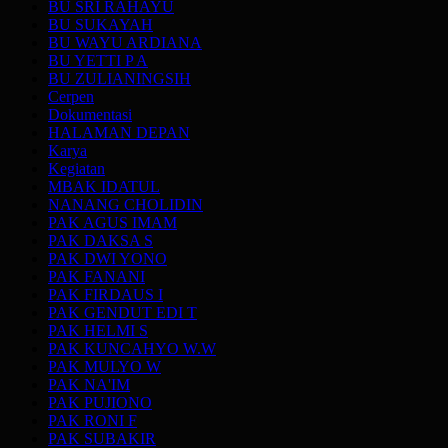
BU SRI RAHAYU
BU SUKAYAH
BU WAYU ARDIANA
BU YETTI P A
BU ZULIANINGSIH
Cerpen
Dokumentasi
HALAMAN DEPAN
Karya
Kegiatan
MBAK IDATUL
NANANG CHOLIDIN
PAK AGUS IMAM
PAK DAKSA S
PAK DWI YONO
PAK FANANI
PAK FIRDAUS I
PAK GENDUT EDI T
PAK HELMI S
PAK KUNCAHYO W.W
PAK MULYO W
PAK NA'IM
PAK PUJIONO
PAK RONI F
PAK SUBAKIR