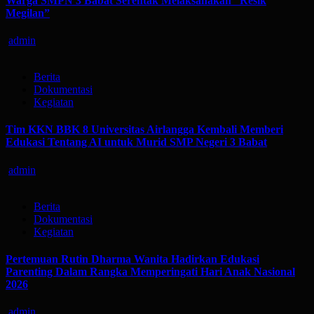
Warga SMPN 3 Babat Serentak Melaksanakan “Resik
Megilan”
admin
Berita
Dokumentasi
Kegiatan
Tim KKN BBK 8 Universitas Airlangga Kembali Memberi
Edukasi Tentang AI untuk Murid SMP Negeri 3 Babat
admin
Berita
Dokumentasi
Kegiatan
Pertemuan Rutin Dharma Wanita Hadirkan Edukasi
Parenting Dalam Rangka Memperingati Hari Anak Nasional
2026
admin