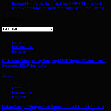
Peringati Hari Anak Nasional: Guru SMPN 3 Babat Beri
Kado Afirmasi Positif untuk Para Murid saat Jumat Literasi
Kategori
Kategori
Berita
Dokumentasi
Kegiatan
Puskesmas Moropelang Kunjungi SMP Negeri 3 Babat untuk
Sosialisasi P3LP dan CKG
admin
Berita
Dokumentasi
Kegiatan
Dalam Rangka Menyambut Kemerdekaan RI ke-81 Seluruh