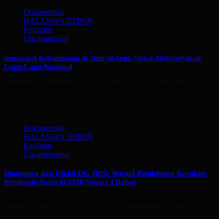
Dokumentasi
HALAMAN DEPAN
Kegiatan
Uncategorized
Semangat Kebangsaan di Jum’at Seni: Siswa Menyanyikan
Lagu-Lagu Nasional
Semangat Kebangsaan di Jum’at Seni: Siswa Menyanyikan Lagu-
Lagu Nasional Jum’at, 31 Oktober 2025 Dalam rangka…
Dokumentasi
HALAMAN DEPAN
Kegiatan
Uncategorized
Dianpinru dan Diklat DG 2025: Wujud Pembinaan Karakter
Pemimpin Regu di SMP Negeri 3 Babat
Dianpinru dan Diklat DG 2025: Wujud Pembinaan Karakter
Pemimpin Regu di SMP Negeri 3 Babat…