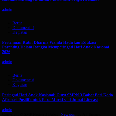
admin
Berita
Dokumentasi
Kegiatan
Pertemuan Rutin Dharma Wanita Hadirkan Edukasi
Parenting Dalam Rangka Memperingati Hari Anak Nasional
2026
admin
Berita
Dokumentasi
Kegiatan
Peringati Hari Anak Nasional: Guru SMPN 3 Babat Beri Kado
Afirmasi Positif untuk Para Murid saat Jumat Literasi
admin
Copyright © SMP Negeri 3 Babat
|
Newsium
by AF themes.