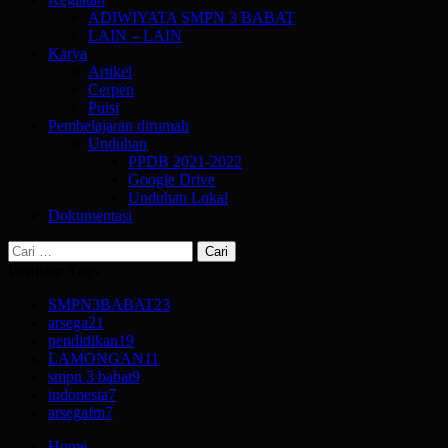
ADIWIYATA SMPN 3 BABAT
LAIN – LAIN
Karya
Artikel
Cerpen
Puisi
Pembelajaran dirumah
Unduhan
PPDB 2021-2022
Google Drive
Unduhan Lokal
Dokumentasi
Cari
untuk:
Popular Tags
SMPN3BABAT
23
arsega
21
pendidikan
19
LAMONGAN
11
smpn 3 babat
9
indonesia
7
arsegafm
7
Home