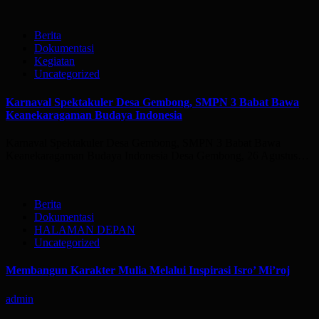
Berita
Dokumentasi
Kegiatan
Uncategorized
Karnaval Spektakuler Desa Gembong, SMPN 3 Babat Bawa
Keanekaragaman Budaya Indonesia
Karnaval Spektakuler Desa Gembong, SMPN 3 Babat Bawa
Keanekaragaman Budaya Indonesia Desa Gembong, 26 Agustus…
Berita
Dokumentasi
HALAMAN DEPAN
Uncategorized
Membangun Karakter Mulia Melalui Inspirasi Isro’ Mi’roj
admin