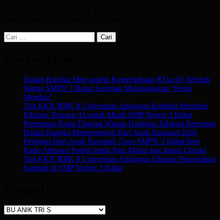
TUGAS DISKUSI (Diketik Komputer) 1. Apa yang dimaksud
dengan jaringan computer ? 2. Sebutkan 7…
Cari
untuk:
Pos-pos Terbaru
Dalam Rangka Menyambut Kemerdekaan RI ke-81 Seluruh
Warga SMPN 3 Babat Serentak Melaksanakan “Resik
Megilan”
Tim KKN BBK 8 Universitas Airlangga Kembali Memberi
Edukasi Tentang AI untuk Murid SMP Negeri 3 Babat
Pertemuan Rutin Dharma Wanita Hadirkan Edukasi Parenting
Dalam Rangka Memperingati Hari Anak Nasional 2026
Peringati Hari Anak Nasional: Guru SMPN 3 Babat Beri
Kado Afirmasi Positif untuk Para Murid saat Jumat Literasi
Tim KKN BBK 8 Universitas Airlangga Edukasi Pengelolaan
Sampah di SMP Negeri 3 Babat
Kategori
Kategori