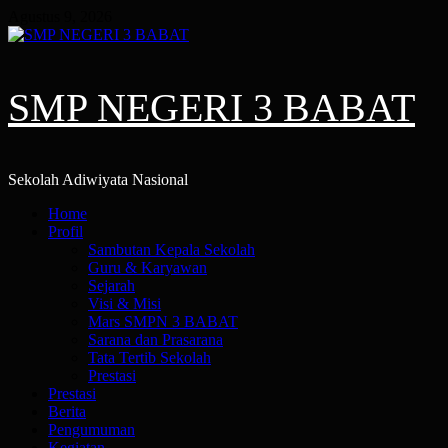
Skip
Agustus 9, 2026
to
content
SMP NEGERI 3 BABAT
Sekolah Adiwiyata Nasional
Primary
Home
Menu
Profil
Sambutan Kepala Sekolah
Guru & Karyawan
Sejarah
Visi & Misi
Mars SMPN 3 BABAT
Sarana dan Prasarana
Tata Tertib Sekolah
Prestasi
Prestasi
Berita
Pengumuman
Kegiatan