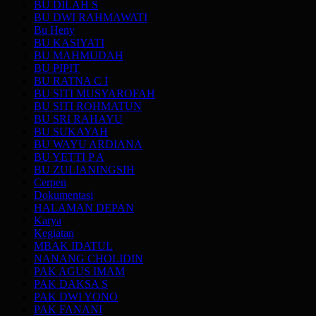
BU DILAH S
BU DWI RAHMAWATI
Bu Heny
BU KASIYATI
BU MAHMUDAH
BU PIPIT
BU RATNA C I
BU SITI MUSYAROFAH
BU SITI ROHMATUN
BU SRI RAHAYU
BU SUKAYAH
BU WAYU ARDIANA
BU YETTI P A
BU ZULIANINGSIH
Cerpen
Dokumentasi
HALAMAN DEPAN
Karya
Kegiatan
MBAK IDATUL
NANANG CHOLIDIN
PAK AGUS IMAM
PAK DAKSA S
PAK DWI YONO
PAK FANANI