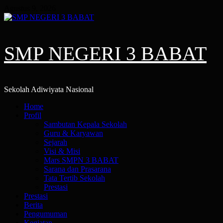
Skip
Agustus 9, 2026
to
content
SMP NEGERI 3 BABAT
Sekolah Adiwiyata Nasional
Primary
Home
Menu
Profil
Sambutan Kepala Sekolah
Guru & Karyawan
Sejarah
Visi & Misi
Mars SMPN 3 BABAT
Sarana dan Prasarana
Tata Tertib Sekolah
Prestasi
Prestasi
Berita
Pengumuman
Kegiatan