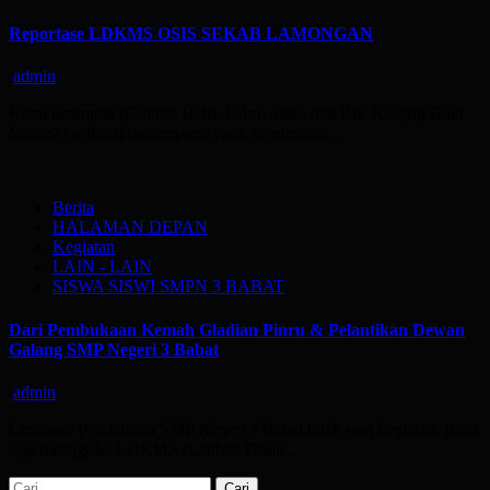
Reportase LDKMS OSIS SEKAB LAMONGAN
admin
Kami berempat (Guntur, Helfi, Fahri, Salsa dan Pak Kacung Budi
Santosa) sebagai penumpang yang menunggu…
Berita
HALAMAN DEPAN
Kegiatan
LAIN - LAIN
SISWA SISWI SMPN 3 BABAT
Dari Pembukaan Kemah Gladian Pinru & Pelantikan Dewan
Galang SMP Negeri 3 Babat
admin
Lembaga Pendidikan SMP Negeri 3 Babat tidak sepi kegiatan. Baru
saja menggelar LDKMS (Latihan Dasar…
Cari