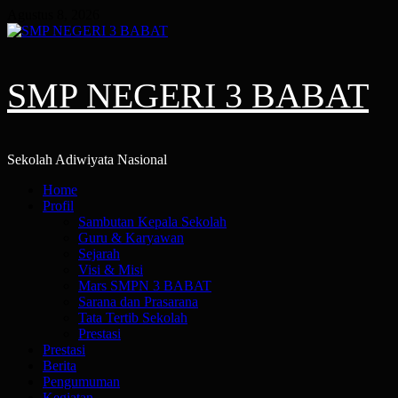
Skip
Agustus 8, 2026
to
content
SMP NEGERI 3 BABAT
Sekolah Adiwiyata Nasional
Primary
Home
Menu
Profil
Sambutan Kepala Sekolah
Guru & Karyawan
Sejarah
Visi & Misi
Mars SMPN 3 BABAT
Sarana dan Prasarana
Tata Tertib Sekolah
Prestasi
Prestasi
Berita
Pengumuman
Kegiatan