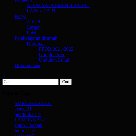
ADIWIYATA SMPN 3 BABAT
LAIN – LAIN
Karya
Artikel
Cerpen
Puisi
Pembelajaran dirumah
Unduhan
PPDB 2021-2022
Google Drive
Unduhan Lokal
Dokumentasi
Cari
untuk:
Popular Tags
SMPN3BABAT
23
arsega
21
pendidikan
19
LAMONGAN
11
smpn 3 babat
9
indonesia
7