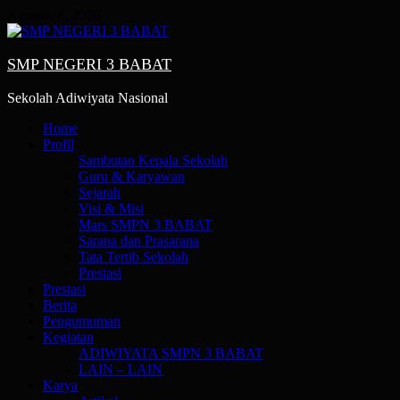
Skip
Agustus 8, 2026
to
content
SMP NEGERI 3 BABAT
Sekolah Adiwiyata Nasional
Primary
Home
Menu
Profil
Sambutan Kepala Sekolah
Guru & Karyawan
Sejarah
Visi & Misi
Mars SMPN 3 BABAT
Sarana dan Prasarana
Tata Tertib Sekolah
Prestasi
Prestasi
Berita
Pengumuman
Kegiatan
ADIWIYATA SMPN 3 BABAT
LAIN – LAIN
Karya