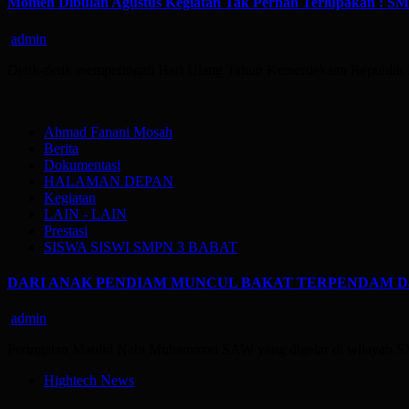
Momen Dibulan Agustus Kegiatan Tak Pernah Terlupa
admin
Detik-detik memperingati Hari Ulang Tahun Kemerdekaan Republik
Ahmad Fanani Mosah
Berita
Dokumentasi
HALAMAN DEPAN
Kegiatan
LAIN - LAIN
Prestasi
SISWA SISWI SMPN 3 BABAT
DARI ANAK PENDIAM MUNCUL BAKAT TERPENDAM Dari L
admin
Peringatan Maulid Nabi Muhammad SAW yang digelar di wilayah SM
Hightech News