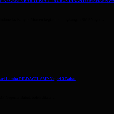
kan : SMP NEGERI 3 BABAT KIAN TRUBUS DIBANTU MAHAS
 Indonesia, Banyak Momen kegiatan di lingkungan SMP Negeri…
omba PILDACIL SMP Negeri 3 Babat
P Negeri 3 Babat, boleh dikata…