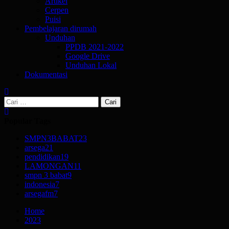
Artikel
Cerpen
Puisi
Pembelajaran dirumah
Unduhan
PPDB 2021-2022
Google Drive
Unduhan Lokal
Dokumentasi
Cari
untuk:
Popular Tags
SMPN3BABAT
23
arsega
21
pendidikan
19
LAMONGAN
11
smpn 3 babat
9
indonesia
7
arsegafm
7
Home
2023