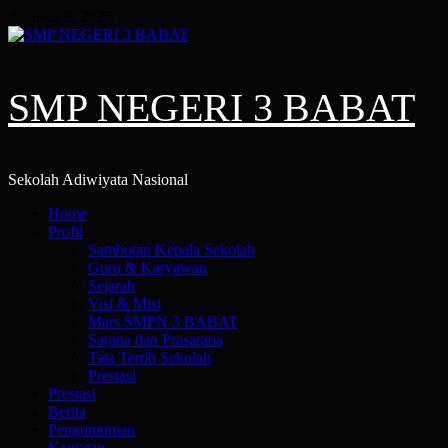
Skip
Agustus 9, 2026
to
content
SMP NEGERI 3 BABAT
Sekolah Adiwiyata Nasional
Primary
Home
Menu
Profil
Sambutan Kepala Sekolah
Guru & Karyawan
Sejarah
Visi & Misi
Mars SMPN 3 BABAT
Sarana dan Prasarana
Tata Tertib Sekolah
Prestasi
Prestasi
Berita
Pengumuman
Kegiatan