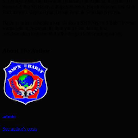
Siti Musyarofah, Ibu Uswatun Hasanah, Ibu Ardiana, Ibu Anik Tri
Setiyarini, Ibu Sri Rahayu, Bapak Subakir, Bapak Suyono, Ibu Anik
Rachmawati, Bapak Ryan, Bapak Pemilik Sapi dan Nyonya.
Daging qurban dibagikan kepada siswa SMP Negeri 3 Babat beserta
warga sekitar. Semoga di tahun yang akan datang bisa
melaksanakan kegiatan idul adha dengan lebih meningkat lagi.
About The Author
admin
See author's posts