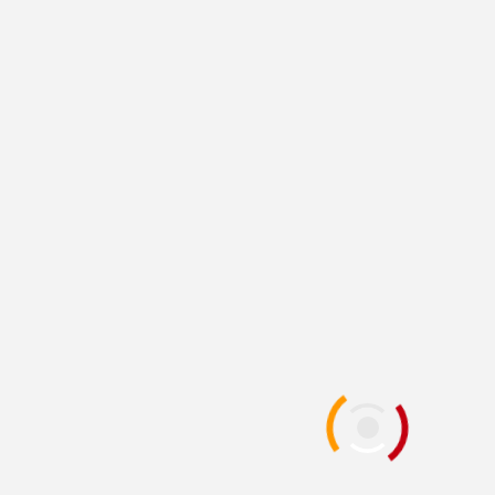
KATEGORI
Kategori
BERITA
DOKUMENTASI
KEGIATAN
Dalam Rangka Menyambut Kemerdekaan RI
ke-81 Seluruh Warga SMPN 3 Babat Serentak
Melaksanakan “Resik Megilan”