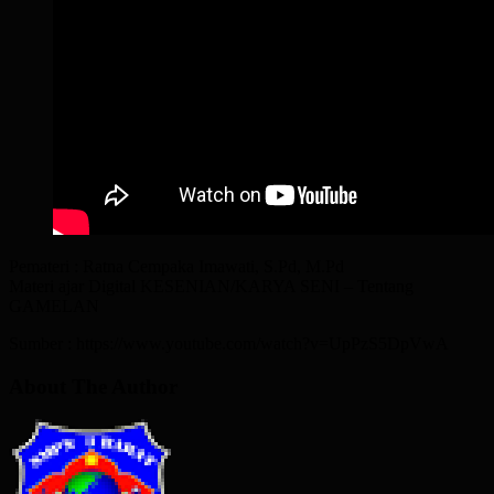
Pemateri : Ratna Cempaka Imawati, S.Pd, M.Pd
Materi ajar Digital KESENIAN/KARYA SENI – Tentang
GAMELAN
Sumber : https://www.youtube.com/watch?v=UpPzS5DpVwA
About The Author