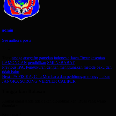
admin
See author's posts
Tags:
arsega
arsegafm
gamelan
indonesia
Jawa Timur
kesenian
LAMONGAN
pendidikan
SMPN3BABAT
Post
Previous
IPA, Pengukuran dengan menggunakan metode baku dan
tidak baku
navigation
Next
IPA FISIKA, Cara Membaca dan perhitungan menggunakan
JANGKA SORONG VERNIER CALIPER
Tinggalkan Balasan
Alamat email Anda tidak akan dipublikasikan.
Ruas yang wajib
ditandai
*
Komentar
*