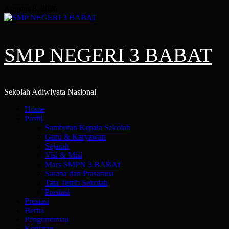
Skip
Agustus 8, 2026
to
content
SMP NEGERI 3 BABAT
Sekolah Adiwiyata Nasional
Primary
Home
Menu
Profil
Sambutan Kepala Sekolah
Guru & Karyawan
Sejarah
Visi & Misi
Mars SMPN 3 BABAT
Sarana dan Prasarana
Tata Tertib Sekolah
Prestasi
Prestasi
Berita
Pengumuman
Kegiatan