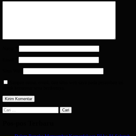
Nama
*
Email
*
Situs Web
Simpan nama, email, dan situs web saya pada peramban ini
untuk komentar saya berikutnya.
Cari
untuk:
Pos-pos Terbaru