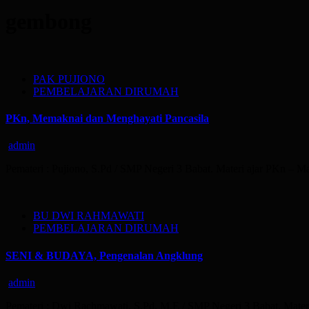
gembong
PAK PUJIONO
PEMBELAJARAN DIRUMAH
PKn, Memaknai dan Menghayati Pancasila
admin
Pemateri : Pujiono, S.Pd / SMP Negeri 3 Babat. Materi ajar PKn – 
BU DWI RAHMAWATI
PEMBELAJARAN DIRUMAH
SENI & BUDAYA, Pengenalan Angklung
admin
Pemateri : Dwi Rachmawati, S.Pd, M.E / SMP Negeri 3 Babat. Mater