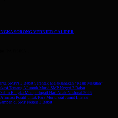
an JANGKA SORONG VERNIER CALIPER
i ajar IPA FISIKA…
rga SMPN 3 Babat Serentak Melaksanakan “Resik Megilan”
kasi Tentang AI untuk Murid SMP Negeri 3 Babat
 Dalam Rangka Memperingati Hari Anak Nasional 2026
irmasi Positif untuk Para Murid saat Jumat Literasi
Sampah di SMP Negeri 3 Babat