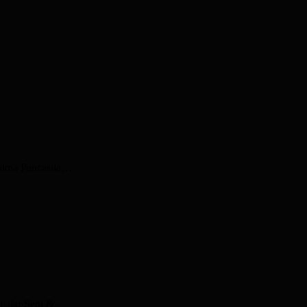
Makna Pancasila…
i ajar Seni &…