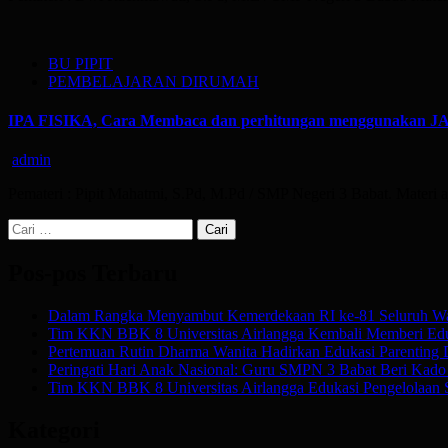
BU PIPIT
PEMBELAJARAN DIRUMAH
IPA FISIKA, Cara Membaca dan perhitungan menggunak
admin
Pemateri : Pipit Mahatmi, S.Pd, M.Pd / SMP Negeri 3 Babat. Mater
Cari
untuk:
Pos-pos Terbaru
Dalam Rangka Menyambut Kemerdekaan RI ke-81 Seluruh Wa
Tim KKN BBK 8 Universitas Airlangga Kembali Memberi Edu
Pertemuan Rutin Dharma Wanita Hadirkan Edukasi Parenting
Peringati Hari Anak Nasional: Guru SMPN 3 Babat Beri Kado Af
Tim KKN BBK 8 Universitas Airlangga Edukasi Pengelolaan 
Kategori