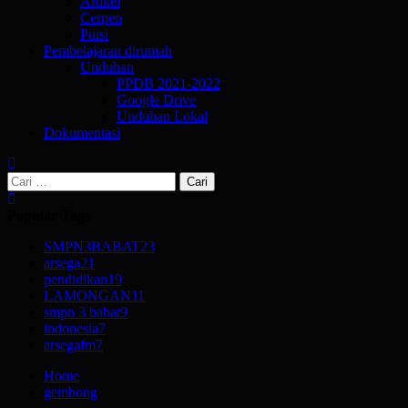
Artikel
Cerpen
Puisi
Pembelajaran dirumah
Unduhan
PPDB 2021-2022
Google Drive
Unduhan Lokal
Dokumentasi
Cari
untuk:
Popular Tags
SMPN3BABAT
23
arsega
21
pendidikan
19
LAMONGAN
11
smpn 3 babat
9
indonesia
7
arsegafm
7
Home
gembong