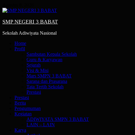
Skip
Agustus 8, 2026
to
content
SMP NEGERI 3 BABAT
Sekolah Adiwiyata Nasional
Primary
Home
Menu
Profil
Sambutan Kepala Sekolah
Guru & Karyawan
Sejarah
Visi & Misi
Mars SMPN 3 BABAT
Sarana dan Prasarana
Tata Tertib Sekolah
Prestasi
Prestasi
Berita
Pengumuman
Kegiatan
ADIWIYATA SMPN 3 BABAT
LAIN – LAIN
Karya