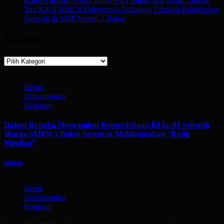
Kado Afirmasi Positif untuk Para Murid saat Jumat Literasi
Tim KKN BBK 8 Universitas Airlangga Edukasi Pengelolaan
Sampah di SMP Negeri 3 Babat
Kategori
Kategori
Berita
Dokumentasi
Kegiatan
Dalam Rangka Menyambut Kemerdekaan RI ke-81 Seluruh
Warga SMPN 3 Babat Serentak Melaksanakan “Resik
Megilan”
admin
Berita
Dokumentasi
Kegiatan