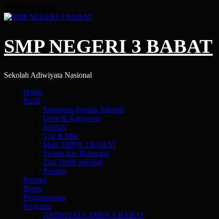
Skip
Agustus 9, 2026
to
content
SMP NEGERI 3 BABAT
Sekolah Adiwiyata Nasional
Primary
Home
Menu
Profil
Sambutan Kepala Sekolah
Guru & Karyawan
Sejarah
Visi & Misi
Mars SMPN 3 BABAT
Sarana dan Prasarana
Tata Tertib Sekolah
Prestasi
Prestasi
Berita
Pengumuman
Kegiatan
ADIWIYATA SMPN 3 BABAT