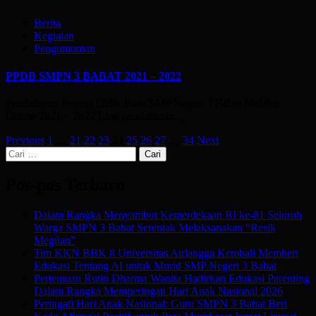
Berita
Kegiatan
Pengumuman
PPDB SMPN 3 BABAT 2021 – 2022
Pendaftaran Peserta Didik Baru SMP Negeri 3 Babat Melalui
Online 2021 – 2022 Link pendaftaran…
Paginasi
Previous
1
…
21
22
23
24
25
26
27
…
34
Next
Cari
pos
untuk:
Pos-pos Terbaru
Dalam Rangka Menyambut Kemerdekaan RI ke-81 Seluruh
Warga SMPN 3 Babat Serentak Melaksanakan “Resik
Megilan”
Tim KKN BBK 8 Universitas Airlangga Kembali Memberi
Edukasi Tentang AI untuk Murid SMP Negeri 3 Babat
Pertemuan Rutin Dharma Wanita Hadirkan Edukasi Parenting
Dalam Rangka Memperingati Hari Anak Nasional 2026
Peringati Hari Anak Nasional: Guru SMPN 3 Babat Beri