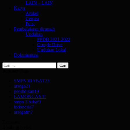
LAIN – LAIN
Karya
Artikel
Cerpen
Puisi
Pembelajaran dirumah
Unduhan
PPDB 2021-2022
Google Drive
Unduhan Lokal
Dokumentasi
Cari
untuk:
Popular Tags
SMPN3BABAT
23
arsega
21
pendidikan
19
LAMONGAN
11
smpn 3 babat
9
indonesia
7
arsegafm
7
Exclusive
Breaking News