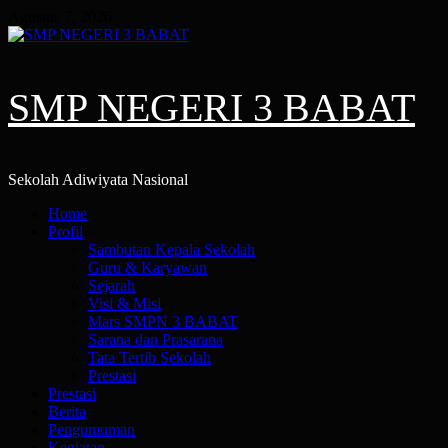
Skip
Agustus 7, 2026
to
content
SMP NEGERI 3 BABAT
Sekolah Adiwiyata Nasional
Primary
Home
Menu
Profil
Sambutan Kepala Sekolah
Guru & Karyawan
Sejarah
Visi & Misi
Mars SMPN 3 BABAT
Sarana dan Prasarana
Tata Tertib Sekolah
Prestasi
Prestasi
Berita
Pengumuman
Kegiatan