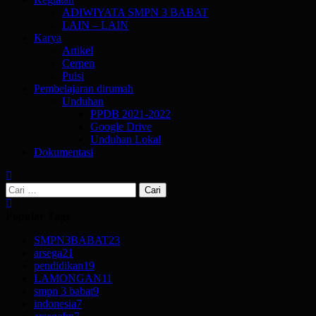
ADIWIYATA SMPN 3 BABAT
LAIN – LAIN
Karya
Artikel
Cerpen
Puisi
Pembelajaran dirumah
Unduhan
PPDB 2021-2022
Google Drive
Unduhan Lokal
Dokumentasi
Cari
untuk:
Popular Tags
SMPN3BABAT
23
arsega
21
pendidikan
19
LAMONGAN
11
smpn 3 babat
9
indonesia
7