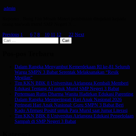
admin
Reporter : Bung Fan Mosah Materi pembinaan ditujukan kepada
orang tua/wali murid SMP Negeri 3…
Paginasi
Previous
1
…
6
7
8
9
10
11
12
…
22
Next
Cari
pos
untuk:
Pos-pos Terbaru
Dalam Rangka Menyambut Kemerdekaan RI ke-81 Seluruh
Warga SMPN 3 Babat Serentak Melaksanakan “Resik
Megilan”
Tim KKN BBK 8 Universitas Airlangga Kembali Memberi
Edukasi Tentang AI untuk Murid SMP Negeri 3 Babat
Pertemuan Rutin Dharma Wanita Hadirkan Edukasi Parenting
Dalam Rangka Memperingati Hari Anak Nasional 2026
Peringati Hari Anak Nasional: Guru SMPN 3 Babat Beri
Kado Afirmasi Positif untuk Para Murid saat Jumat Literasi
Tim KKN BBK 8 Universitas Airlangga Edukasi Pengelolaan
Sampah di SMP Negeri 3 Babat
Kategori