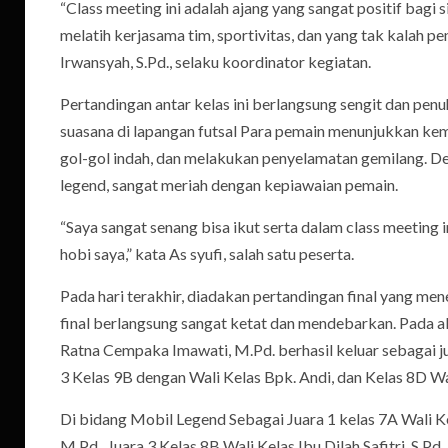
“Class meeting ini adalah ajang yang sangat positif bagi
melatih kerjasama tim, sportivitas, dan yang tak kalah pen
Irwansyah, S.Pd., selaku koordinator kegiatan.
Pertandingan antar kelas ini berlangsung sengit dan pe
suasana di lapangan futsal Para pemain menunjukkan ke
gol-gol indah, dan melakukan penyelamatan gemilang. D
legend, sangat meriah dengan kepiawaian pemain.
“Saya sangat senang bisa ikut serta dalam class meeting 
hobi saya,” kata As syufi, salah satu peserta.
Pada hari terakhir, diadakan pertandingan final yang men
final berlangsung sangat ketat dan mendebarkan. Pada ak
Ratna Cempaka Imawati, M.Pd. berhasil keluar sebagai ju
3 Kelas 9B dengan Wali Kelas Bpk. Andi, dan Kelas 8D W
Di bidang Mobil Legend Sebagai Juara 1 kelas 7A Wali Kel
M.Pd., Juara 3 Kelas 8B Wali Kelas Ibu Dilah Safitri, S.Pd.