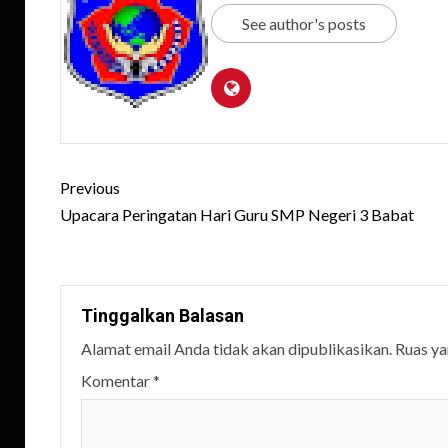
See author's posts
Post
Previous
navigation
Upacara Peringatan Hari Guru SMP Negeri 3 Babat
Tinggalkan Balasan
Alamat email Anda tidak akan dipublikasikan.
Ruas ya
Komentar
*