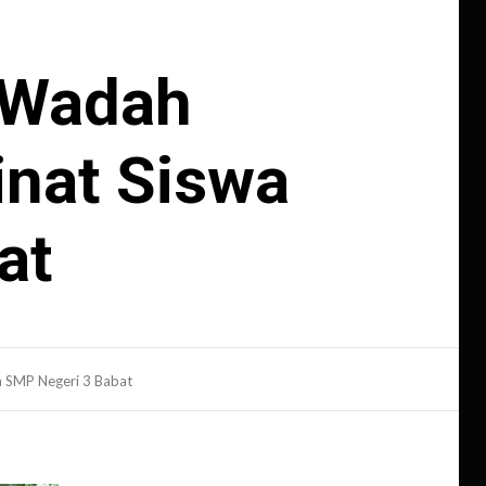
 Wadah
nat Siswa
at
a SMP Negeri 3 Babat