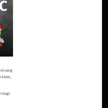
end yang
 kelas,
h bagi