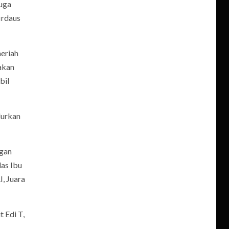
juga
firdaus
meriah
akan
bil
lurkan
ngan
las Ibu
I, Juara
t Edi T,