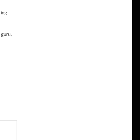
sing-
 guru,