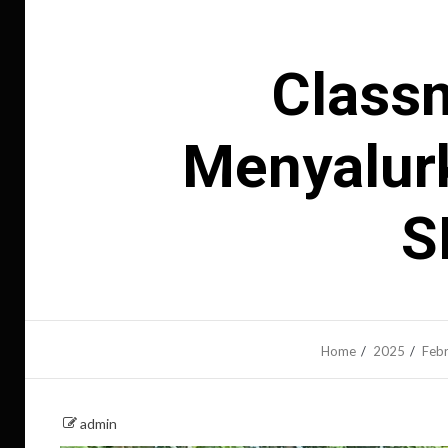
Class
Menyalur
S
Home
2025
Febr
admin