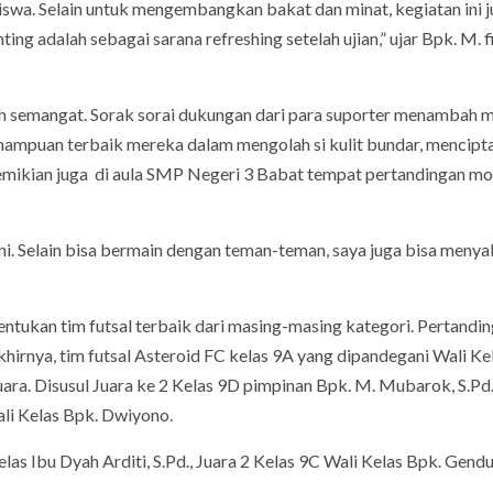
 siswa. Selain untuk mengembangkan bakat dan minat, kegiatan ini 
ting adalah sebagai sarana refreshing setelah ujian,” ujar Bpk. M. 
nuh semangat. Sorak sorai dukungan dari para suporter menambah 
mampuan terbaik mereka dalam mengolah si kulit bundar, mencipt
emikian juga di aula SMP Negeri 3 Babat tempat pertandingan mo
ini. Selain bisa bermain dengan teman-teman, saya juga bisa menya
entukan tim futsal terbaik dari masing-masing kategori. Pertandi
hirnya, tim futsal Asteroid FC kelas 9A yang dipandegani Wali Ke
ara. Disusul Juara ke 2 Kelas 9D pimpinan Bpk. M. Mubarok, S.Pd.
ali Kelas Bpk. Dwiyono.
as Ibu Dyah Arditi, S.Pd., Juara 2 Kelas 9C Wali Kelas Bpk. Gendu