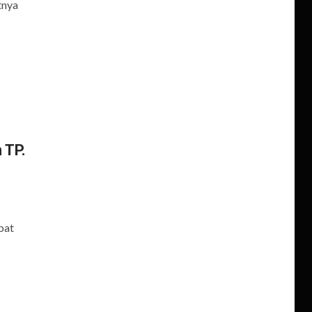
tnya
 TP.
bat