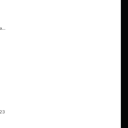
da…
 23