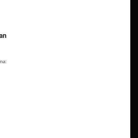
an
ma: