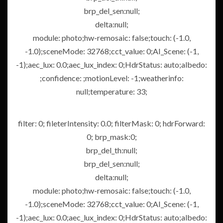
brp_del_sen:null;
delta:null;
module: photo;hw-remosaic: false;touch: (-1.0,
-1.0);sceneMode: 32768;cct_value: 0;AI_Scene: (-1,
-1);aec_lux: 0.0;aec_lux_index: 0;HdrStatus: auto;albedo:
;confidence: ;motionLevel: -1;weatherinfo:
null;temperature: 33;
filter: 0; fileterIntensity: 0.0; filterMask: 0; hdrForward:
0; brp_mask:0;
brp_del_th:null;
brp_del_sen:null;
delta:null;
module: photo;hw-remosaic: false;touch: (-1.0,
-1.0);sceneMode: 32768;cct_value: 0;AI_Scene: (-1,
-1);aec_lux: 0.0;aec_lux_index: 0;HdrStatus: auto;albedo: