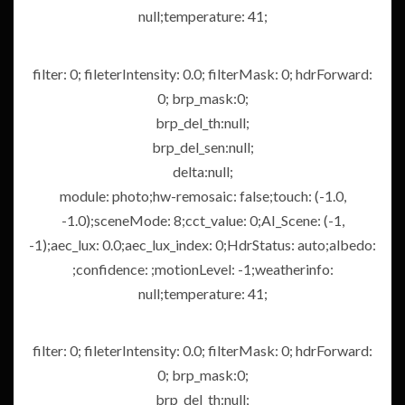
null;temperature: 41;
filter: 0; fileterIntensity: 0.0; filterMask: 0; hdrForward:
0; brp_mask:0;
brp_del_th:null;
brp_del_sen:null;
delta:null;
module: photo;hw-remosaic: false;touch: (-1.0,
-1.0);sceneMode: 8;cct_value: 0;AI_Scene: (-1,
-1);aec_lux: 0.0;aec_lux_index: 0;HdrStatus: auto;albedo:
;confidence: ;motionLevel: -1;weatherinfo:
null;temperature: 41;
filter: 0; fileterIntensity: 0.0; filterMask: 0; hdrForward:
0; brp_mask:0;
brp_del_th:null;