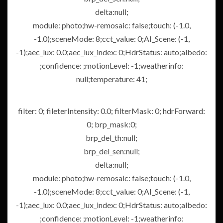
delta:null;
module: photo;hw-remosaic: false;touch: (-1.0,
-1.0);sceneMode: 8;cct_value: 0;AI_Scene: (-1,
-1);aec_lux: 0.0;aec_lux_index: 0;HdrStatus: auto;albedo:
;confidence: ;motionLevel: -1;weatherinfo:
null;temperature: 41;
filter: 0; fileterIntensity: 0.0; filterMask: 0; hdrForward:
0; brp_mask:0;
brp_del_th:null;
brp_del_sen:null;
delta:null;
module: photo;hw-remosaic: false;touch: (-1.0,
-1.0);sceneMode: 8;cct_value: 0;AI_Scene: (-1,
-1);aec_lux: 0.0;aec_lux_index: 0;HdrStatus: auto;albedo:
;confidence: ;motionLevel: -1;weatherinfo: