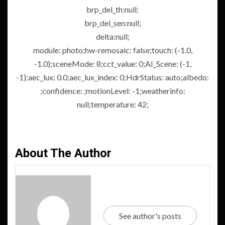
brp_del_th:null;
brp_del_sen:null;
delta:null;
module: photo;hw-remosaic: false;touch: (-1.0,
-1.0);sceneMode: 8;cct_value: 0;AI_Scene: (-1,
-1);aec_lux: 0.0;aec_lux_index: 0;HdrStatus: auto;albedo:
;confidence: ;motionLevel: -1;weatherinfo:
null;temperature: 42;
About The Author
See author's posts