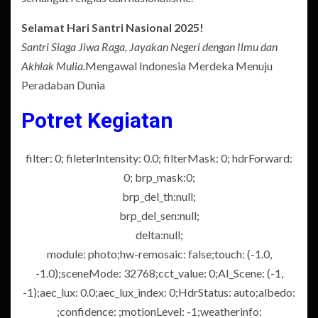
Selamat Hari Santri Nasional 2025!
Santri Siaga Jiwa Raga, Jayakan Negeri dengan Ilmu dan
Akhlak Mulia.
Mengawal Indonesia Merdeka Menuju
Peradaban Dunia
Potret Kegiatan
filter: 0; fileterIntensity: 0.0; filterMask: 0; hdrForward:
0; brp_mask:0;
brp_del_th:null;
brp_del_sen:null;
delta:null;
module: photo;hw-remosaic: false;touch: (-1.0,
-1.0);sceneMode: 32768;cct_value: 0;AI_Scene: (-1,
-1);aec_lux: 0.0;aec_lux_index: 0;HdrStatus: auto;albedo:
;confidence: ;motionLevel: -1;weatherinfo: