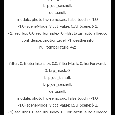
brp_del_sen:null;
delta:null;
module: photo;hw-remosaic: false;touch: (-1.0,
-1.0);sceneMode: 8;cct_value: 0;AI_Scene: (-1,
-1);aec_lux: 0.0;aec_lux_index: 0;HdrStatus: auto;albedo:
;confidence: ;motionLevel: -1;weatherinfo:
null;temperature: 42;
filter: 0; fileterIntensity: 0.0; filterMask: 0; hdrForward:
0; brp_mask:0;
brp_del_th:null;
brp_del_sen:null;
delta:null;
module: photo;hw-remosaic: false;touch: (-1.0,
-1.0);sceneMode: 8;cct_value: 0;AI_Scene: (-1,
-1);aec_lux: 0.0;aec_lux_index: 0;HdrStatus: auto;albedo: