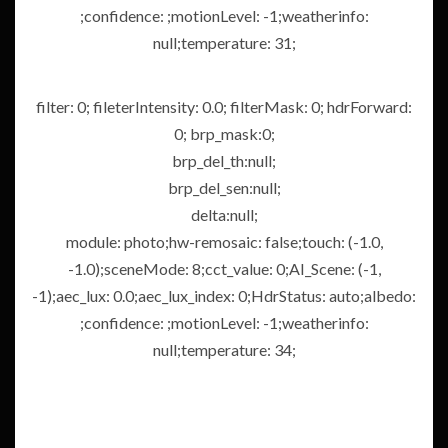
;confidence: ;motionLevel: -1;weatherinfo:
null;temperature: 31;
filter: 0; fileterIntensity: 0.0; filterMask: 0; hdrForward:
0; brp_mask:0;
brp_del_th:null;
brp_del_sen:null;
delta:null;
module: photo;hw-remosaic: false;touch: (-1.0,
-1.0);sceneMode: 8;cct_value: 0;AI_Scene: (-1,
-1);aec_lux: 0.0;aec_lux_index: 0;HdrStatus: auto;albedo:
;confidence: ;motionLevel: -1;weatherinfo:
null;temperature: 34;