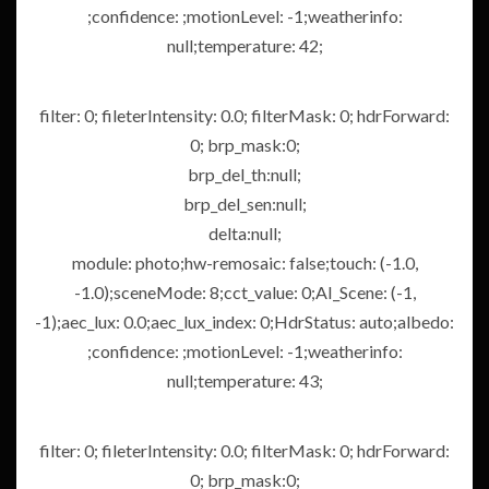
;confidence: ;motionLevel: -1;weatherinfo:
null;temperature: 42;
filter: 0; fileterIntensity: 0.0; filterMask: 0; hdrForward:
0; brp_mask:0;
brp_del_th:null;
brp_del_sen:null;
delta:null;
module: photo;hw-remosaic: false;touch: (-1.0,
-1.0);sceneMode: 8;cct_value: 0;AI_Scene: (-1,
-1);aec_lux: 0.0;aec_lux_index: 0;HdrStatus: auto;albedo:
;confidence: ;motionLevel: -1;weatherinfo:
null;temperature: 43;
filter: 0; fileterIntensity: 0.0; filterMask: 0; hdrForward:
0; brp_mask:0;