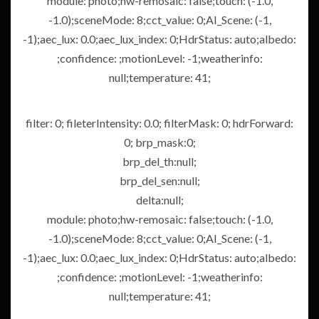
module: photo;hw-remosaic: false;touch: (-1.0,
-1.0);sceneMode: 8;cct_value: 0;AI_Scene: (-1,
-1);aec_lux: 0.0;aec_lux_index: 0;HdrStatus: auto;albedo:
;confidence: ;motionLevel: -1;weatherinfo:
null;temperature: 41;
filter: 0; fileterIntensity: 0.0; filterMask: 0; hdrForward:
0; brp_mask:0;
brp_del_th:null;
brp_del_sen:null;
delta:null;
module: photo;hw-remosaic: false;touch: (-1.0,
-1.0);sceneMode: 8;cct_value: 0;AI_Scene: (-1,
-1);aec_lux: 0.0;aec_lux_index: 0;HdrStatus: auto;albedo:
;confidence: ;motionLevel: -1;weatherinfo:
null;temperature: 41;