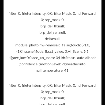
filter: 0; fileterIntensity: 0.0; filterMask: 0; hdrForward:
0; brp_mask:0;
brp_del_th:null;
brp_del_sen:null;
delta:null;
module: photo;hw-remosaic: false;touch: (-1.0,
-1.0);sceneMode: 8;cct_value: 0;AI_Scene: (-1,
-1);aec_lux: 0.0;aec_lux_index: 0;HdrStatus: auto;albedo:
;confidence: ;motionLevel: -1;weatherinfo:
null;temperature: 41;
filter: 0; fileterIntensity: 0.0; filterMask: 0; hdrForward:
0; brp_mask:0;
brp_del_th:null;
brp_del_sen:null;