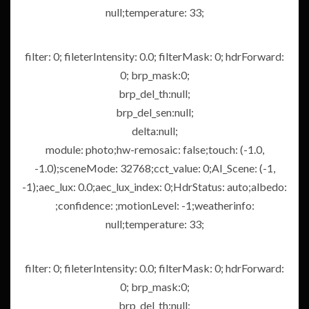
null;temperature: 33;
filter: 0; fileterIntensity: 0.0; filterMask: 0; hdrForward:
0; brp_mask:0;
brp_del_th:null;
brp_del_sen:null;
delta:null;
module: photo;hw-remosaic: false;touch: (-1.0,
-1.0);sceneMode: 32768;cct_value: 0;AI_Scene: (-1,
-1);aec_lux: 0.0;aec_lux_index: 0;HdrStatus: auto;albedo:
;confidence: ;motionLevel: -1;weatherinfo:
null;temperature: 33;
filter: 0; fileterIntensity: 0.0; filterMask: 0; hdrForward:
0; brp_mask:0;
brp_del_th:null;