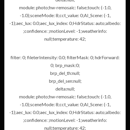
module: photo;hw-remosaic: false;touch: (-1.0,
-1.0);sceneMode: 8;cct_value: 0;AI_Scene: (-1,
-1);aec_lux: 0.0;aec_lux_index: 0;HdrStatus: auto;albedo:
;confidence: ;motionLevel: -1;weatherinfo:
null;temperature: 42;
filter: 0; fileterIntensity: 0.0; filterMask: 0; hdrForward:
0; brp_mask:0;
brp_del_th:null;
brp_del_sen:null;
delta:null;
module: photo;hw-remosaic: false;touch: (-1.0,
-1.0);sceneMode: 8;cct_value: 0;AI_Scene: (-1,
-1);aec_lux: 0.0;aec_lux_index: 0;HdrStatus: auto;albedo:
;confidence: ;motionLevel: -1;weatherinfo:
null;temperature: 42;