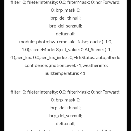
filter: 0; fileterIntensity: 0.0; filterMask: 0; hdrForward:
0; brp_mask:0;
brp_del_th:null;
brp_del_sen:null;
delta:null;
module: photo;hw-remosaic: false;touch: (-1.0,
-1.0);sceneMode: 8;cct_value: 0;AI_Scene: (-1,
-1);aec_lux: 0.0;aec_lux_index: 0;HdrStatus: auto;albedo:
;confidence: ;motionLevel: -1;weatherinfo:
null;temperature: 41;
filter: 0; fileterIntensity: 0.0; filterMask: 0; hdrForward:
0; brp_mask:0;
brp_del_th:null;
brp_del_sen:null;
delta:null;