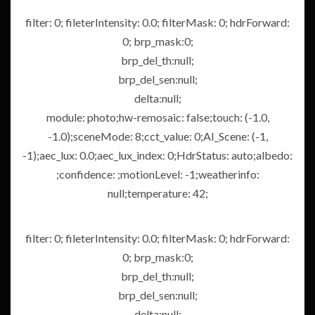
filter: 0; fileterIntensity: 0.0; filterMask: 0; hdrForward:
0; brp_mask:0;
brp_del_th:null;
brp_del_sen:null;
delta:null;
module: photo;hw-remosaic: false;touch: (-1.0,
-1.0);sceneMode: 8;cct_value: 0;AI_Scene: (-1,
-1);aec_lux: 0.0;aec_lux_index: 0;HdrStatus: auto;albedo:
;confidence: ;motionLevel: -1;weatherinfo:
null;temperature: 42;
filter: 0; fileterIntensity: 0.0; filterMask: 0; hdrForward:
0; brp_mask:0;
brp_del_th:null;
brp_del_sen:null;
delta:null;