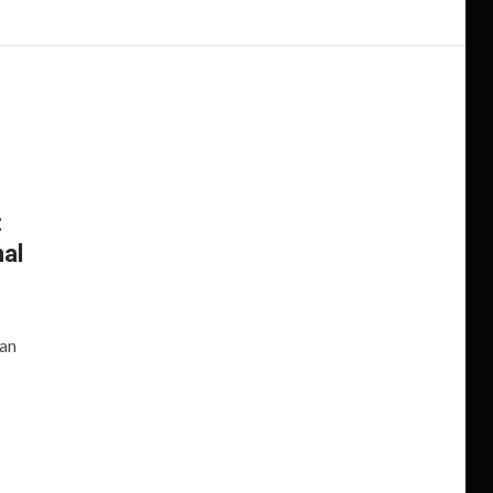
:
al
kan