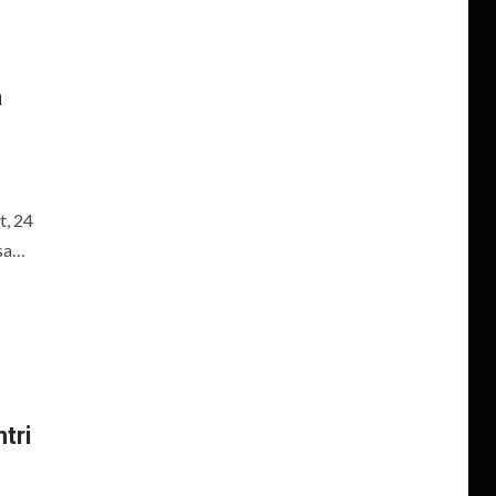
a
, 24
asa…
tri