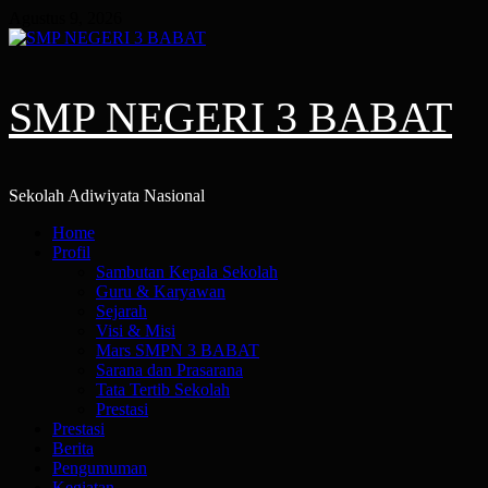
Skip
Agustus 9, 2026
to
content
SMP NEGERI 3 BABAT
Sekolah Adiwiyata Nasional
Primary
Home
Menu
Profil
Sambutan Kepala Sekolah
Guru & Karyawan
Sejarah
Visi & Misi
Mars SMPN 3 BABAT
Sarana dan Prasarana
Tata Tertib Sekolah
Prestasi
Prestasi
Berita
Pengumuman
Kegiatan