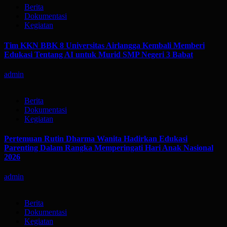
Berita
Dokumentasi
Kegiatan
Tim KKN BBK 8 Universitas Airlangga Kembali Memberi
Edukasi Tentang AI untuk Murid SMP Negeri 3 Babat
admin
Berita
Dokumentasi
Kegiatan
Pertemuan Rutin Dharma Wanita Hadirkan Edukasi
Parenting Dalam Rangka Memperingati Hari Anak Nasional
2026
admin
Berita
Dokumentasi
Kegiatan