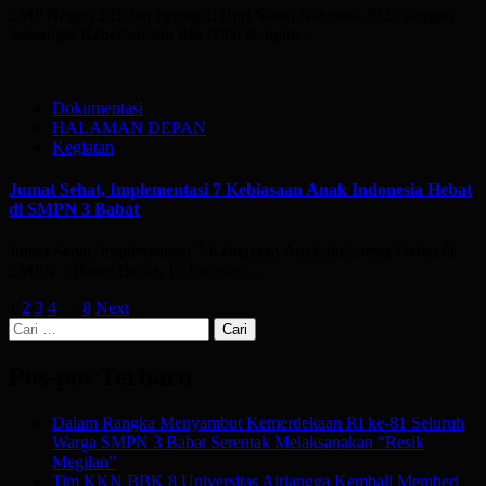
SMP Negeri 3 Babat Peringati Hari Santri Nasional 2025 dengan
Semangat Kebersamaan dan Nilai Religius…
Dokumentasi
HALAMAN DEPAN
Kegiatan
Jumat Sehat, Implementasi 7 Kebiasaan Anak Indonesia Hebat
di SMPN 3 Babat
Jumat Sehat, Implementasi 7 Kebiasaan Anak Indonesia Hebat di
SMPN 3 Babat Babat, 17 Oktober…
Paginasi
1
2
3
4
…
8
Next
Cari
pos
untuk:
Pos-pos Terbaru
Dalam Rangka Menyambut Kemerdekaan RI ke-81 Seluruh
Warga SMPN 3 Babat Serentak Melaksanakan “Resik
Megilan”
Tim KKN BBK 8 Universitas Airlangga Kembali Memberi