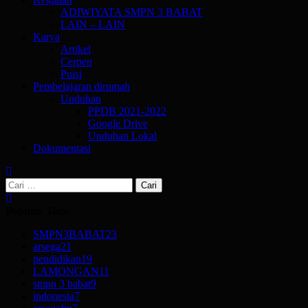
ADIWIYATA SMPN 3 BABAT
LAIN – LAIN
Karya
Artikel
Cerpen
Puisi
Pembelajaran dirumah
Unduhan
PPDB 2021-2022
Google Drive
Unduhan Lokal
Dokumentasi
Cari
untuk:
Popular Tags
SMPN3BABAT
23
arsega
21
pendidikan
19
LAMONGAN
11
smpn 3 babat
9
indonesia
7