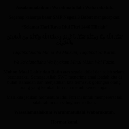
Assalamualaikum Warahmatullahi Wabarakatuh.
Segenap keluarga besar
SMP Negeri 3 Babat
mengucapkan:
“Selamat Hari Raya Idul Fitri 1446 Hijriah”
تَقَبَّلَ اللّهُ مِنَّا وَمِنْكُمْ تَقَبَّلْ ياَ كَرِيْمُ وَجَعَلَنَا اللّهُ وَإِيَّاكُمْ مِنَ الْعَائِدِيْنَ
وَالْفَائِزِيْنَ
Taqabbalallahu Minna Wa Minkum, Taqabbal Ya Karim.
Wa Ja’alanallahu Wa Iyyakum Minal ‘Aidin Wal Faizin.
Mohon Maaf Lahir dan Batin
atas segala khilaf dan salah selama
berinteraksi. Semoga Allah SWT menerima amal ibadah kita di
bulan Ramadan dan menjadikan kita termasuk golongan orang-
orang yang kembali fitri dan meraih kemenangan.
Mari kita jadikan momentum Idul Fitri ini untuk mempererat tali
silaturahmi dan saling memaafkan.
Wassalamualaikum Warahmatullahi Wabarakatuh.
Hormat kami,