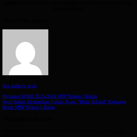
Kepala SMP Negeri 3 Babat beserta seluruh Guru dan Tenaga
Kependidikan.
About The Author
See author's posts
Post
Previous
SPMB 2025/2026 SMP Negeri 3 Babat
Next
Saling Memaafkan Dalam Acara “Halal Bihalal” Keluarga
navigation
Besar SMP Negeri 3 Babat
Tinggalkan Balasan
Alamat email Anda tidak akan dipublikasikan.
Ruas yang wajib
ditandai
*