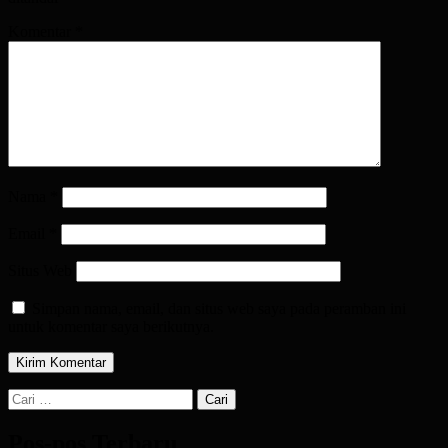
Komentar
*
Nama
*
Email
*
Situs Web
Simpan nama, email, dan situs web saya pada peramban ini
untuk komentar saya berikutnya.
Cari
untuk:
Pos-pos Terbaru