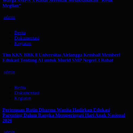
Warga SMPN 3 Babat Serentak Melaksanakan “Resik
Megilan”
admin
Berita
Dokumentasi
Kegiatan
Tim KKN BBK 8 Universitas Airlangga Kembali Memberi
Edukasi Tentang AI untuk Murid SMP Negeri 3 Babat
admin
Berita
Dokumentasi
Kegiatan
Pertemuan Rutin Dharma Wanita Hadirkan Edukasi
Parenting Dalam Rangka Memperingati Hari Anak Nasional
2026
admin