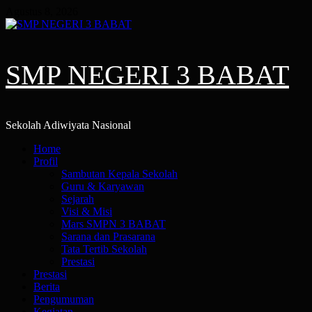
Skip
Agustus 8, 2026
to
content
SMP NEGERI 3 BABAT
Sekolah Adiwiyata Nasional
Primary
Home
Menu
Profil
Sambutan Kepala Sekolah
Guru & Karyawan
Sejarah
Visi & Misi
Mars SMPN 3 BABAT
Sarana dan Prasarana
Tata Tertib Sekolah
Prestasi
Prestasi
Berita
Pengumuman
Kegiatan