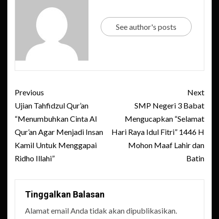
See author's posts
Post
Previous
Next
navigation
Ujian Tahfidzul Qur’an
SMP Negeri 3 Babat
“Menumbuhkan Cinta Al
Mengucapkan “Selamat
Qur’an Agar Menjadi Insan
Hari Raya Idul Fitri” 1446 H
Kamil Untuk Menggapai
Mohon Maaf Lahir dan
Ridho Illahi”
Batin
Tinggalkan Balasan
Alamat email Anda tidak akan dipublikasikan.