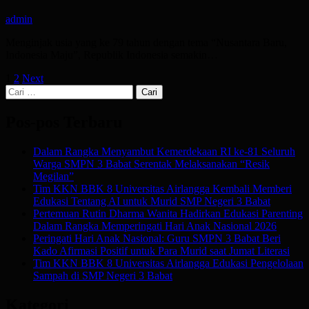
admin
Menginjak usia yang ke 79 tahun dengan tema “Nusantara Baru,
Indonesia Maju”, Republik Indonesia semakin…
Paginasi
1
2
Next
Cari
pos
untuk:
Pos-pos Terbaru
Dalam Rangka Menyambut Kemerdekaan RI ke-81 Seluruh
Warga SMPN 3 Babat Serentak Melaksanakan “Resik
Megilan”
Tim KKN BBK 8 Universitas Airlangga Kembali Memberi
Edukasi Tentang AI untuk Murid SMP Negeri 3 Babat
Pertemuan Rutin Dharma Wanita Hadirkan Edukasi Parenting
Dalam Rangka Memperingati Hari Anak Nasional 2026
Peringati Hari Anak Nasional: Guru SMPN 3 Babat Beri
Kado Afirmasi Positif untuk Para Murid saat Jumat Literasi
Tim KKN BBK 8 Universitas Airlangga Edukasi Pengelolaan
Sampah di SMP Negeri 3 Babat
Kategori