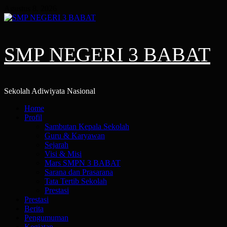
Skip
Agustus 8, 2026
to
content
SMP NEGERI 3 BABAT
Sekolah Adiwiyata Nasional
Primary
Home
Menu
Profil
Sambutan Kepala Sekolah
Guru & Karyawan
Sejarah
Visi & Misi
Mars SMPN 3 BABAT
Sarana dan Prasarana
Tata Tertib Sekolah
Prestasi
Prestasi
Berita
Pengumuman
Kegiatan