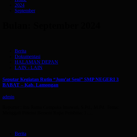
2024
September
Bulan:
September 2024
Berita
Dokumentasi
HALAMAN DEPAN
LAIN - LAIN
Seputar Kegiatan Rutin “Jum’at Seni” SMP NEGERI 3
BABAT – Kab. Lamongan
admin
Reporter : Ibu Ratna Cempaka Imawati, S.Pd., M.Pd. Tema:
Menggali Potensi Berseni Rupa Pembina: 1….
Berita