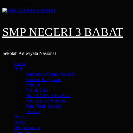
Skip
Agustus 9, 2026
to
content
SMP NEGERI 3 BABAT
Sekolah Adiwiyata Nasional
Primary
Home
Menu
Profil
Sambutan Kepala Sekolah
Guru & Karyawan
Sejarah
Visi & Misi
Mars SMPN 3 BABAT
Sarana dan Prasarana
Tata Tertib Sekolah
Prestasi
Prestasi
Berita
Pengumuman
Kegiatan