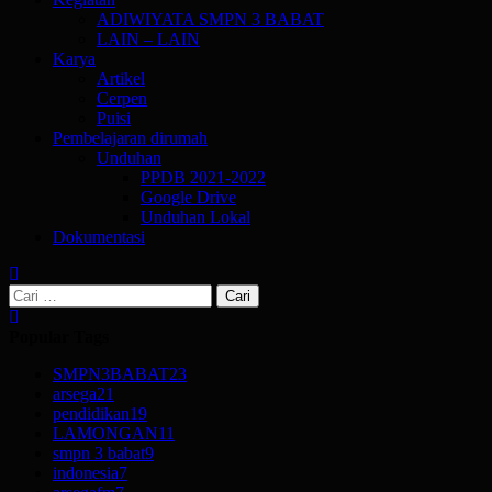
ADIWIYATA SMPN 3 BABAT
LAIN – LAIN
Karya
Artikel
Cerpen
Puisi
Pembelajaran dirumah
Unduhan
PPDB 2021-2022
Google Drive
Unduhan Lokal
Dokumentasi
Cari
untuk:
Popular Tags
SMPN3BABAT
23
arsega
21
pendidikan
19
LAMONGAN
11
smpn 3 babat
9
indonesia
7