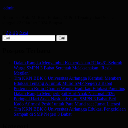
admin
Reporter : Bpk. M. Roni Firdaus, M.Pd.I Tepatnya hari Selasa
tanggal 22 Oktober 2024 Bangsa…
Paginasi
1
2
3
4
5
Next
Cari
pos
untuk:
Pos-pos Terbaru
Dalam Rangka Menyambut Kemerdekaan RI ke-81 Seluruh
Warga SMPN 3 Babat Serentak Melaksanakan “Resik
Megilan”
Tim KKN BBK 8 Universitas Airlangga Kembali Memberi
Edukasi Tentang AI untuk Murid SMP Negeri 3 Babat
Pertemuan Rutin Dharma Wanita Hadirkan Edukasi Parenting
Dalam Rangka Memperingati Hari Anak Nasional 2026
Peringati Hari Anak Nasional: Guru SMPN 3 Babat Beri
Kado Afirmasi Positif untuk Para Murid saat Jumat Literasi
Tim KKN BBK 8 Universitas Airlangga Edukasi Pengelolaan
Sampah di SMP Negeri 3 Babat
Kategori