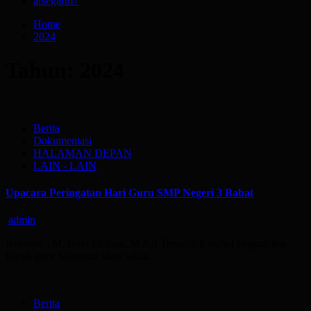
arsegafm
7
Home
2024
Tahun:
2024
Berita
Dokumentasi
HALAMAN DEPAN
LAIN - LAIN
Upacara Peringatan Hari Guru SMP Negeri 3 Babat
admin
Reporter : M. Roni Firdaus, M.PdI Terpujilah wahai engkau ibu
bapak guru Namamu akan selalu…
Berita