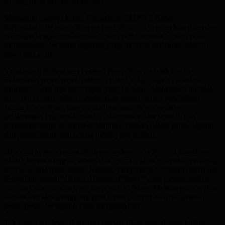
tentang ritual ibadah sehari-hari.
Memasuki minggu ketiga Ramadhan, SMPN 3 Babat
bertransformasi menjadi arena yang dipenuhi dengan keceriaan dan
semangat keagamaan melalui “Festival Ramadhan”. Festival ini
menampilkan beragam kegiatan yang menarik perhatian seluruh
siswa dan guru.
Yang menarik, kegiatan Festival Ramadhan ini tidak hanya
melibatkan siswa-siswi SMPN 3 Babat, tetapi juga melibatkan
mahasiswa dari tiga universitas yang berbeda. Mahasiswa ini tidak
hanya turut serta dalam memberikan materi-materi pendidikan
agama Islam, tetapi juga menjadi penggerak utama dalam
pelaksanaan kegiatan festival. Kolaborasi antara sekolah dan
perguruan tinggi ini memberikan nilai tambah dalam pembelajaran
dan pengalaman bagi semua pihak yang terlibat.
Di antara kegiatan yang diselenggarakan pada Festival Ramdhan
adalah lomba kaligrafi, adzan dan iqomah, serta storytelling tentang
sejarah kebudayaan islam. Namun, yang menjadi sorotan utama dari
festival ini adalah “Islamic Historical Show” yang menghadirkan
fashion show dengan tema-tema sejarah Islam. Melalui penampilan
busana dan aksi panggung, para siswa berhasil menyampaikan
pesan-pesan bersejarah yang menginspirasi.
Tak hanya itu, festival ini juga menawarkan pengalaman kuliner