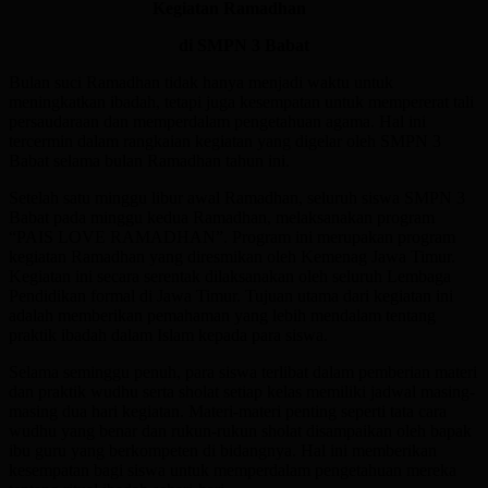
Kegiatan Ramadhan
di SMPN 3 Babat
Bulan suci Ramadhan tidak hanya menjadi waktu untuk
meningkatkan ibadah, tetapi juga kesempatan untuk mempererat tali
persaudaraan dan memperdalam pengetahuan agama. Hal ini
tercermin dalam rangkaian kegiatan yang digelar oleh SMPN 3
Babat selama bulan Ramadhan tahun ini.
Setelah satu minggu libur awal Ramadhan, seluruh siswa SMPN 3
Babat pada minggu kedua Ramadhan, melaksanakan program
“PAIS LOVE RAMADHAN”. Program ini merupakan program
kegiatan Ramadhan yang diresmikan oleh Kemenag Jawa Timur.
Kegiatan ini secara serentak dilaksanakan oleh seluruh Lembaga
Pendidikan formal di Jawa Timur. Tujuan utama dari kegiatan ini
adalah memberikan pemahaman yang lebih mendalam tentang
praktik ibadah dalam Islam kepada para siswa.
Selama seminggu penuh, para siswa terlibat dalam pemberian materi
dan praktik wudhu serta sholat setiap kelas memiliki jadwal masing-
masing dua hari kegiatan. Materi-materi penting seperti tata cara
wudhu yang benar dan rukun-rukun sholat disampaikan oleh bapak
ibu guru yang berkompeten di bidangnya. Hal ini memberikan
kesempatan bagi siswa untuk memperdalam pengetahuan mereka