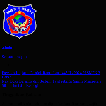
admin
See author's posts
Post
Previous
Kegiatan Pondok Ramadhan 1445 H / 2024 M SMPN 3
Babat
navigation
Next
Buka Bersama dan Berbagi Ta’jil sebagai Sarana Mempererat
Silaturahmi dan Berbagi
Tinggalkan Balasan
Alamat email Anda tidak akan dipublikasikan.
Ruas yang wajib