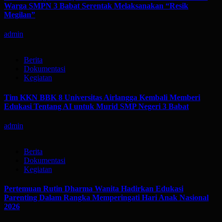
Warga SMPN 3 Babat Serentak Melaksanakan “Resik
Megilan”
admin
Berita
Dokumentasi
Kegiatan
Tim KKN BBK 8 Universitas Airlangga Kembali Memberi
Edukasi Tentang AI untuk Murid SMP Negeri 3 Babat
admin
Berita
Dokumentasi
Kegiatan
Pertemuan Rutin Dharma Wanita Hadirkan Edukasi
Parenting Dalam Rangka Memperingati Hari Anak Nasional
2026