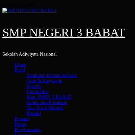
Skip
Agustus 7, 2026
to
content
SMP NEGERI 3 BABAT
Sekolah Adiwiyata Nasional
Primary
Home
Menu
Profil
Sambutan Kepala Sekolah
Guru & Karyawan
Sejarah
Visi & Misi
Mars SMPN 3 BABAT
Sarana dan Prasarana
Tata Tertib Sekolah
Prestasi
Prestasi
Berita
Pengumuman
Kegiatan