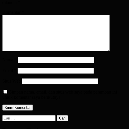
ditandai
*
Komentar
*
Nama
*
Email
*
Situs Web
Simpan nama, email, dan situs web saya pada peramban ini
untuk komentar saya berikutnya.
Cari
untuk: