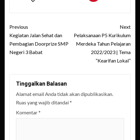
Post
Previous
Next
navigation
Kegiatan Jalan Sehat dan
Pelaksanaan P5 Kurikulum
Pembagian Doorprize SMP
Merdeka Tahun Pelajaran
Negeri 3 Babat
2022/2023 | Tema
“Kearifan Lokal”
Tinggalkan Balasan
Alamat email Anda tidak akan dipublikasikan.
Ruas yang wajib ditandai
*
Komentar
*