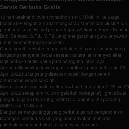
Servis Berbuka Gratis
10 hari terakhir di bulan romadhon 1443 H kali ini keluarga
besar SMP Negeri 3 Babat mengharap rahmat dari Gusti Alloh
pemberi nikmat. Berkat petuah Kepala Sekolah, Bapak Kacung
Budi Santosa, S.Pd., M.Pd. yang mengarahkan guru/karyawan
untuk memperbanyak sedekah.
Guna meraih berkah dengan pahala melimpah, sasaran yang
langsung mengena (tepat sasaran) antara lain menyediakan
ta’jil berbuka gratis untuk para pengguna jalan raya.
Agenda ditawarkan lewat rapat koordinasi pada hari senin 25
April 2022 itu langsung direspon positif dengan penuh
antusiasme warga sekolah.
Maka secara spontanitas selama 4 hari berturut-turut : 26 s/d 29
April 2022 setiap jam 16.30 digelarlah berbagi ta’jil gratis buat
pengguna jalan raya yang melintas di depan pintu gerbang
SMP Negeri 3 Babat.
Dengan semangat tinggi yang berbalut gairah pengabdian di
lapangan, pengurus Osis yang diberdayakan menjaga
paket/bingkisan berbuka itu standby setiap sore.