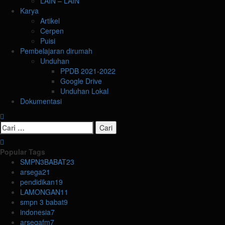
LAIN – LAIN
Karya
Artikel
Cerpen
Puisi
Pembelajaran dirumah
Unduhan
PPDB 2021-2022
Google Drive
Unduhan Lokal
Dokumentasi
Cari
untuk:
Popular Tags
SMPN3BABAT
23
arsega
21
pendidikan
19
LAMONGAN
11
smpn 3 babat
9
indonesia
7
arsegafm
7