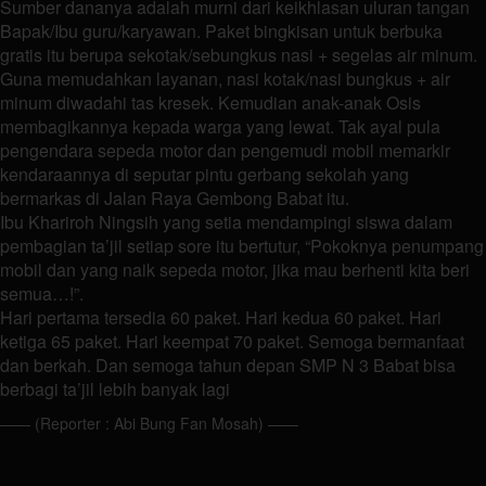
Sumber dananya adalah murni dari keikhlasan uluran tangan
Bapak/Ibu guru/karyawan. Paket bingkisan untuk berbuka
gratis itu berupa sekotak/sebungkus nasi + segelas air minum.
Guna memudahkan layanan, nasi kotak/nasi bungkus + air
minum diwadahi tas kresek. Kemudian anak-anak Osis
membagikannya kepada warga yang lewat. Tak ayal pula
pengendara sepeda motor dan pengemudi mobil memarkir
kendaraannya di seputar pintu gerbang sekolah yang
bermarkas di Jalan Raya Gembong Babat itu.
Ibu Khariroh Ningsih yang setia mendampingi siswa dalam
pembagian ta’jil setiap sore itu bertutur, “Pokoknya penumpang
mobil dan yang naik sepeda motor, jika mau berhenti kita beri
semua…!”.
Hari pertama tersedia 60 paket. Hari kedua 60 paket. Hari
ketiga 65 paket. Hari keempat 70 paket. Semoga bermanfaat
dan berkah. Dan semoga tahun depan SMP N 3 Babat bisa
berbagi ta’jil lebih banyak lagi
—— (Reporter : Abi Bung Fan Mosah) ——