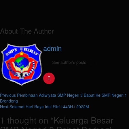
About The Author
admin
See author's posts
Post
Previous
Pembinaan Adiwiyata SMP Negeri 3 Babat Ke SMP Negeri 1
Brondong
navigation
Next
Selamat Hari Raya Idul Fitri 1443H / 2022M
1 thought on “
Keluarga Besar