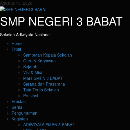
Skip
Agustus 10, 2026
to
content
SMP NEGERI 3 BABAT
Sekolah Adiwiyata Nasional
Primary
Home
Menu
Profil
Sambutan Kepala Sekolah
Guru & Karyawan
Sejarah
Visi & Misi
Mars SMPN 3 BABAT
Sarana dan Prasarana
Tata Tertib Sekolah
Prestasi
Prestasi
Berita
Pengumuman
Kegiatan
ADIWIYATA SMPN 3 BABAT