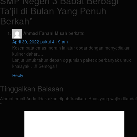
SMP Negeri 3 Babat Berbagi
Ta’jil di Bulan Yang Penuh
Berkah
”
Ahmad Fanani Misah
berkata:
April 30, 2022 pukul 4:19 am
Kesempata emas meraih lailatur qodar dengan menyediakan
kuliner dahar….
Lanjut untuk tahun depan dg jumlah paket diperbanyak untuk
khalayak….!! Semoga !
Reply
Tinggalkan Balasan
Alamat email Anda tidak akan dipublikasikan.
Ruas yang wajib ditandai
*