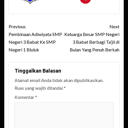
Post
Previous
Next
navigation
Pembinaan Adiwiyata SMP
Keluarga Besar SMP Negeri
Negeri 3 Babat Ke SMP
3 Babat Berbagi Ta’jil di
Negeri 1 Bluluk
Bulan Yang Penuh Berkah
Tinggalkan Balasan
Alamat email Anda tidak akan dipublikasikan.
Ruas yang wajib ditandai
*
Komentar
*