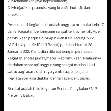
2. Menanamkan jiwa kepramukaan;
3. Menjadikan pramuka yang kreatif, inofatif, dan
inisiatif.
Peserta dari kegiatan ini adalah anggota pramuka kelas 7
dan 8. Kegiatan berlangsung sangat tertib, meriah. Apel
pembukaan perjusa dipimpin oleh Kak Kacung, S.Pd.,
M.Pd. (Kepala SMPN 3 Babat) pada hari Jum’at 28
Januari 2022. Kemudian dilanjut dengan persiapan
kegiatan, sholat jum’at, materi kepramukaan. Malamnya
diadakan acara api unggun yang sangat meriah. Hari
sabtu pagi acara olah raga gembira, penjelajahan.
Kegiatan perjusa diakhiri dengan apel penutupan.
Berikut adalah foto kegiatan Perjusa Pangkalan SMP
Negeri 3 Babat