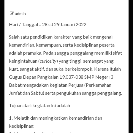
admin
Hari / Tanggal :: 28 sd 29 Januari 2022
Salah satu pendidikan karakter yang baik mengenai
kemandirian, kemampuan, serta kedisiplinan peserta
adalah pramuka. Pada sangga penggalang memiliki sifat
keingintahuan (
curiosity
) yang tinggi, semangat yang
kuat, sangat aktif, dan suka berkelompok. Karena itulah
Gugus Depan Pangkalan 19.037-038 SMP Negeri 3
Babat mengadakan kegiatan Perjusa (Perkemahan
Jum’at dan Sabtu) serta pengukuhan sangga penggalang.
Tujuan dari kegiatan ini adalah
1, Melatih dan meningkatkan kemandirian dan
kedisiplinan;