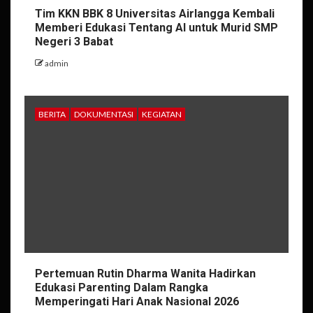
Tim KKN BBK 8 Universitas Airlangga Kembali
Memberi Edukasi Tentang AI untuk Murid SMP
Negeri 3 Babat
admin
BERITA
DOKUMENTASI
KEGIATAN
Pertemuan Rutin Dharma Wanita Hadirkan
Edukasi Parenting Dalam Rangka
Memperingati Hari Anak Nasional 2026