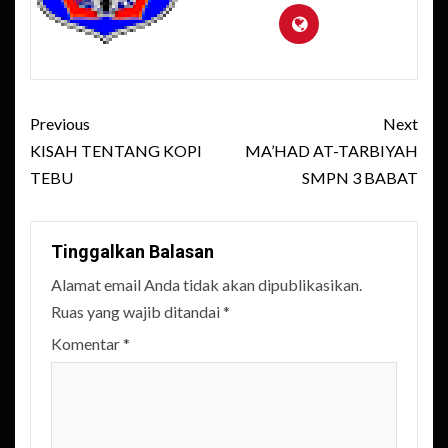
Post
Previous
Next
navigation
KISAH TENTANG KOPI
MA’HAD AT-TARBIYAH
TEBU
SMPN 3 BABAT
Tinggalkan Balasan
Alamat email Anda tidak akan dipublikasikan.
Ruas yang wajib ditandai
*
Komentar
*