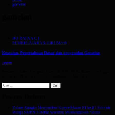
gamelan
gamelan
BU RATNA C I
PEMBELAJARAN DIRUMAH
Kesenian, Pengetahuan Dasar dan pengenalan Gamelan
admin
Pemateri : Ratna Cempaka Imawati, S.Pd, M.Pd Materi ajar Digital
KESENIAN/KARYA SENI – Tentang GAMELAN…
Cari
untuk:
Pos-pos Terbaru
Dalam Rangka Menyambut Kemerdekaan RI ke-81 Seluruh
Warga SMPN 3 Babat Serentak Melaksanakan “Resik