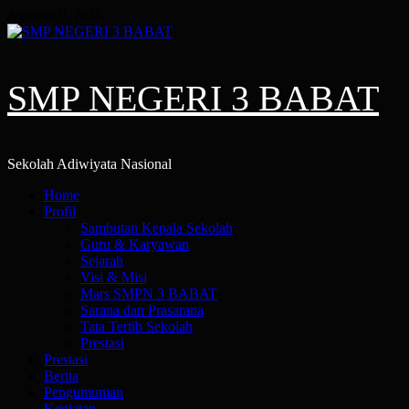
Skip
Agustus 9, 2026
to
content
SMP NEGERI 3 BABAT
Sekolah Adiwiyata Nasional
Primary
Home
Menu
Profil
Sambutan Kepala Sekolah
Guru & Karyawan
Sejarah
Visi & Misi
Mars SMPN 3 BABAT
Sarana dan Prasarana
Tata Tertib Sekolah
Prestasi
Prestasi
Berita
Pengumuman
Kegiatan