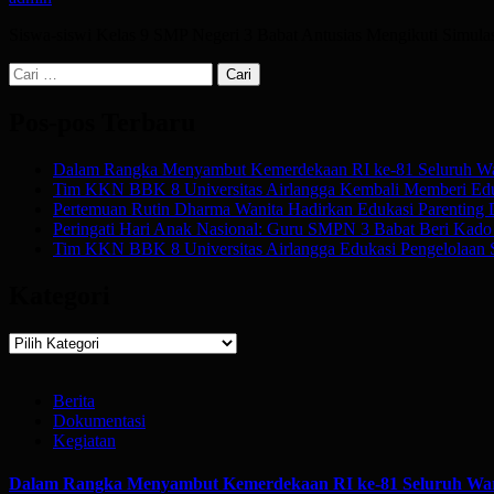
Siswa-siswi Kelas 9 SMP Negeri 3 Babat Antusias Mengikuti Sim
Cari
untuk:
Pos-pos Terbaru
Dalam Rangka Menyambut Kemerdekaan RI ke-81 Seluruh Wa
Tim KKN BBK 8 Universitas Airlangga Kembali Memberi Edu
Pertemuan Rutin Dharma Wanita Hadirkan Edukasi Parenting
Peringati Hari Anak Nasional: Guru SMPN 3 Babat Beri Kado Af
Tim KKN BBK 8 Universitas Airlangga Edukasi Pengelolaan 
Kategori
Kategori
Berita
Dokumentasi
Kegiatan
Dalam Rangka Menyambut Kemerdekaan RI ke-81 Seluruh War