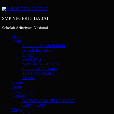
Skip
Agustus 7, 2026
to
content
SMP NEGERI 3 BABAT
Sekolah Adiwiyata Nasional
Primary
Home
Menu
Profil
Sambutan Kepala Sekolah
Guru & Karyawan
Sejarah
Visi & Misi
Mars SMPN 3 BABAT
Sarana dan Prasarana
Tata Tertib Sekolah
Prestasi
Prestasi
Berita
Pengumuman
Kegiatan
ADIWIYATA SMPN 3 BABAT
LAIN – LAIN
Karya