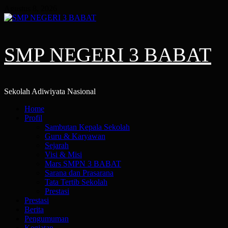
Skip
Agustus 8, 2026
to
content
SMP NEGERI 3 BABAT
Sekolah Adiwiyata Nasional
Primary
Home
Menu
Profil
Sambutan Kepala Sekolah
Guru & Karyawan
Sejarah
Visi & Misi
Mars SMPN 3 BABAT
Sarana dan Prasarana
Tata Tertib Sekolah
Prestasi
Prestasi
Berita
Pengumuman
Kegiatan