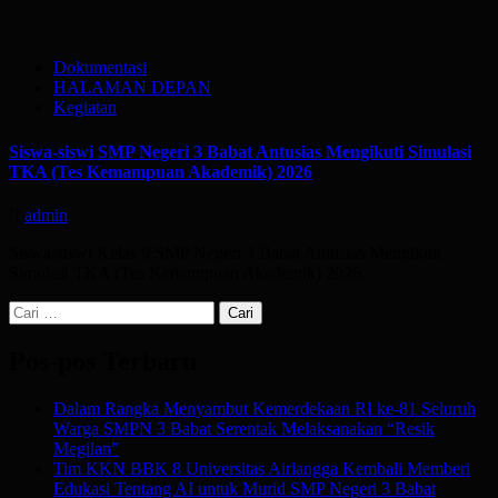
Dokumentasi
HALAMAN DEPAN
Kegiatan
Siswa-siswi SMP Negeri 3 Babat Antusias Mengikuti Simulasi
TKA (Tes Kemampuan Akademik) 2026
admin
Siswa-siswi Kelas 9 SMP Negeri 3 Babat Antusias Mengikuti
Simulasi TKA (Tes Kemampuan Akademik) 2026…
Cari
untuk:
Pos-pos Terbaru
Dalam Rangka Menyambut Kemerdekaan RI ke-81 Seluruh
Warga SMPN 3 Babat Serentak Melaksanakan “Resik
Megilan”
Tim KKN BBK 8 Universitas Airlangga Kembali Memberi
Edukasi Tentang AI untuk Murid SMP Negeri 3 Babat