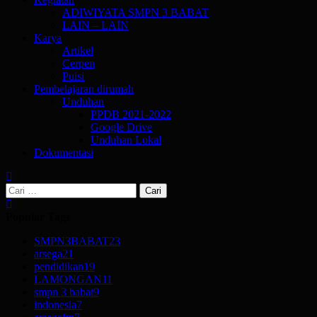
ADIWIYATA SMPN 3 BABAT
LAIN – LAIN
Karya
Artikel
Cerpen
Puisi
Pembelajaran dirumah
Unduhan
PPDB 2021-2022
Google Drive
Unduhan Lokal
Dokumentasi
Cari
untuk:
Popular Tags
SMPN3BABAT
23
arsega
21
pendidikan
19
LAMONGAN
11
smpn 3 babat
9
indonesia
7