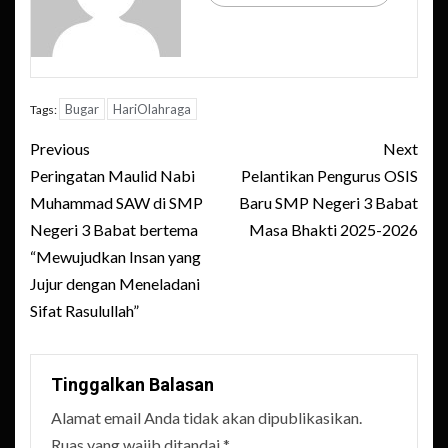
Bugar
HariOlahraga
Tags:
Post
Previous
Next
navigation
Peringatan Maulid Nabi
Pelantikan Pengurus OSIS
Muhammad SAW di SMP
Baru SMP Negeri 3 Babat
Negeri 3 Babat bertema
Masa Bhakti 2025-2026
“Mewujudkan Insan yang
Jujur dengan Meneladani
Sifat Rasulullah”
Tinggalkan Balasan
Alamat email Anda tidak akan dipublikasikan.
Ruas yang wajib ditandai
*