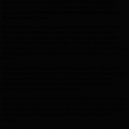
Upacara yang dimulai tepat pukul 07.00 WIB ini berlangsung
dengan lancar dan tertib. Hari Pendidikan Nasional tahun ini
mengusung tema “
Partisipasi Semesta Wujudkan Pendidikan
Bermutu untuk Semua
”.
Bertindak sebagai pembina upacara adalah Bapak M. Said, S.Pd.,
M.Pd. Kepala SMP Negeri 3 Babat. Dalam amanatnya, beliau
menyampaikan pidato yang penuh inspirasi mengenai pentingnya
pendidikan dalam memajukan bangsa dan negara. Beliau juga
menekankan peran serta seluruh elemen sekolah dalam menciptakan
lingkungan belajar yang kondusif dan menyenangkan bagi para
siswa.
Upacara diawali dengan laporan komandan upacara, dilanjutkan
dengan pengibaran Bendera Merah Putih yang diiringi dengan lagu
kebangsaan “Indonesia Raya”. Suasana hening menyelimuti
lapangan saat seluruh peserta upacara mengheningkan cipta,
mengenang jasa para pahlawan pendidikan.
Pembacaan teks Pancasila dan naskah Pembukaan Undang-Undang
Dasar Negara Republik Indonesia Tahun 1945 dibacakan dengan
lantang oleh petugas upacara. Setelah amanat dari pembina upacara,
acara dilanjutkan dengan pembacaan doa yang dipimpin oleh
petugas.