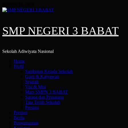
Skip
Agustus 10, 2026
to
content
SMP NEGERI 3 BABAT
Sekolah Adiwiyata Nasional
Primary
Home
Menu
Profil
Sambutan Kepala Sekolah
Guru & Karyawan
Sejarah
Visi & Misi
Mars SMPN 3 BABAT
Sarana dan Prasarana
Tata Tertib Sekolah
Prestasi
Prestasi
Berita
Pengumuman
Kegiatan