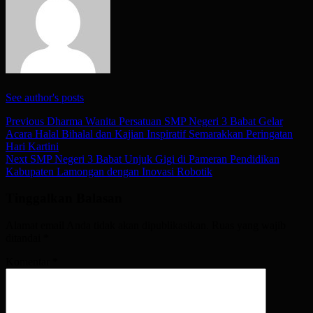
See author's posts
Post
Previous
Dharma Wanita Persatuan SMP Negeri 3 Babat Gelar
Acara Halal Bihalal dan Kajian Inspiratif Semarakkan Peringatan
navigation
Hari Kartini
Next
SMP Negeri 3 Babat Unjuk Gigi di Pameran Pendidikan
Kabupaten Lamongan dengan Inovasi Robotik
Tinggalkan Balasan
Alamat email Anda tidak akan dipublikasikan.
Ruas yang wajib
ditandai
*
Komentar
*