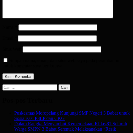
Nama
*
Email
*
Situs Web
Simpan nama, email, dan situs web saya pada peramban ini
untuk komentar saya berikutnya.
Cari
untuk:
Pos-pos Terbaru
Puskesmas Moropelang Kunjungi SMP Negeri 3 Babat untuk
Sosialisasi P3LP dan CKG
Dalam Rangka Menyambut Kemerdekaan RI ke-81 Seluruh
Warga SMPN 3 Babat Serentak Melaksanakan “Resik