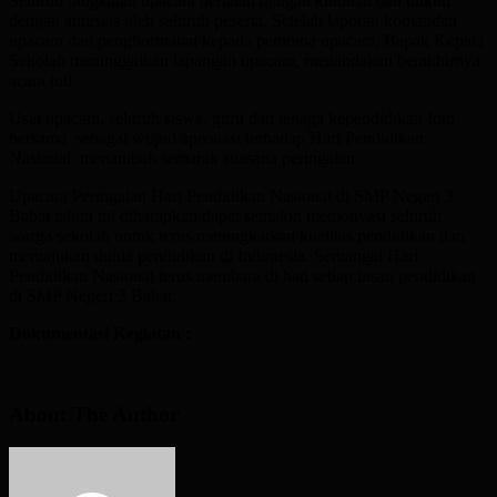
Seluruh rangkaian upacara berjalan dengan khidmat dan diikuti
dengan antusias oleh seluruh peserta. Setelah laporan komandan
upacara dan penghormatan kepada pembina upacara, Bapak Kepala
Sekolah meninggalkan lapangan upacara, menandakan berakhirnya
acara inti.
Usai upacara, seluruh siswa, guru dan tenaga kependidikan foto
bersama sebagai wujud apresiasi terhadap Hari Pendidikan
Nasional menambah semarak suasana peringatan.
Upacara Peringatan Hari Pendidikan Nasional di SMP Negeri 3
Babat tahun ini diharapkan dapat semakin memotivasi seluruh
warga sekolah untuk terus meningkatkan kualitas pendidikan dan
memajukan dunia pendidikan di Indonesia. Semangat Hari
Pendidikan Nasional terus membara di hati setiap insan pendidikan
di SMP Negeri 3 Babat.
Dokumentasi Kegiatan :
About The Author