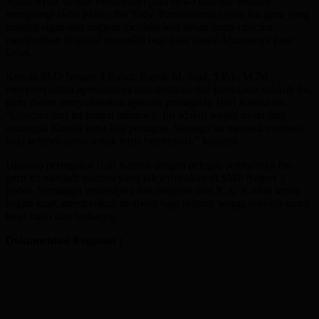
Sorak tepuk tangan meriah dari para siswa dan staf sekolah
mengiringi akhir pidato Ibu Yetty. Pemandangan para ibu guru yang
dengan sigap dan anggun menjalankan setiap tugas upacara
memberikan inspirasi tersendiri bagi para siswa, khususnya para
siswi.
Kepala SMP Negeri 3 Babat, Bapak M. Said, S.Pd., M.Pd.,
menyampaikan apresiasinya atas dedikasi dan partisipasi seluruh ibu
guru dalam menyukseskan upacara peringatan Hari Kartini ini.
“Upacara hari ini sangat istimewa. Ini adalah wujud nyata dari
semangat Kartini yang kita peringati. Semoga ini menjadi motivasi
bagi seluruh siswa untuk terus berprestasi,” katanya.
Upacara peringatan Hari Kartini dengan petugas seluruhnya ibu
guru ini menjadi momen yang tak terlupakan di SMP Negeri 3
Babat. Semangat emansipasi dan inspirasi dari R.A. Kartini terasa
begitu kuat, memberikan motivasi bagi seluruh warga sekolah untuk
terus maju dan berkarya.
Dokumentasi Kegiatan :