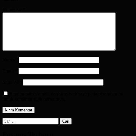
Komentar
*
Nama
*
Email
*
Situs Web
Simpan nama, email, dan situs web saya pada peramban ini
untuk komentar saya berikutnya.
Cari
untuk:
Pos-pos Terbaru