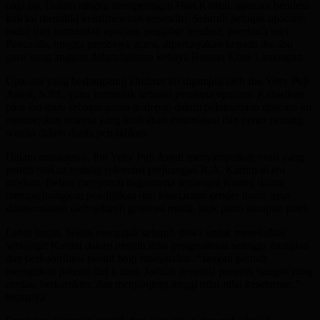
pagi ini. Dalam rangka memperingati Hari Kartini, upacara bendera
kali ini memiliki keistimewaan tersendiri. Seluruh petugas upacara,
mulai dari komandan upacara, pengibar bendera, pembaca teks
Pancasila, hingga pembawa acara, dipercayakan kepada ibu-ibu
guru yang anggun dalam balutan kebaya Busana Khas Lamongan.
Upacara yang berlangsung khidmat ini dipimpin oleh Ibu Yetty Puji
Astuti, S.Pd., yang bertindak sebagai pembina upacara. Kehadiran
para ibu guru sebagai garda terdepan dalam pelaksanaan upacara ini
memberikan nuansa yang kuat akan emansipasi dan peran penting
wanita dalam dunia pendidikan.
Dalam amanatnya, Ibu Yetty Puji Astuti menyampaikan orasi yang
penuh makna tentang relevansi perjuangan R.A. Kartini di era
modern. Beliau menyoroti bagaimana semangat Kartini dalam
memperjuangkan pendidikan dan kesetaraan gender harus terus
diinternalisasi oleh seluruh generasi muda, baik putra maupun putri.
Lebih lanjut, beliau mengajak seluruh siswa untuk meneladani
semangat Kartini dalam meraih ilmu pengetahuan setinggi mungkin
dan berkontribusi positif bagi masyarakat. “Jangan pernah
meragukan potensi diri kalian. Jadilah generasi penerus bangsa yang
cerdas, berkarakter, dan menjunjung tinggi nilai-nilai kesetaraan,”
tegasnya.