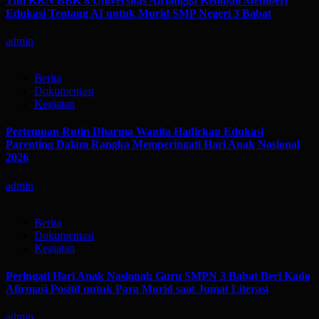
Tim KKN BBK 8 Universitas Airlangga Kembali Memberi
Edukasi Tentang AI untuk Murid SMP Negeri 3 Babat
admin
Berita
Dokumentasi
Kegiatan
Pertemuan Rutin Dharma Wanita Hadirkan Edukasi
Parenting Dalam Rangka Memperingati Hari Anak Nasional
2026
admin
Berita
Dokumentasi
Kegiatan
Peringati Hari Anak Nasional: Guru SMPN 3 Babat Beri Kado
Afirmasi Positif untuk Para Murid saat Jumat Literasi
admin