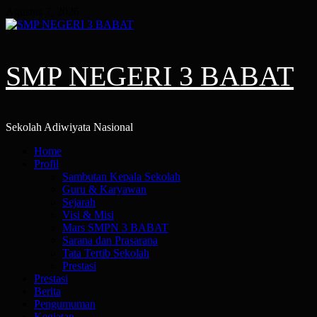
Skip
Agustus 7, 2026
to
content
SMP NEGERI 3 BABAT
Sekolah Adiwiyata Nasional
Primary
Home
Menu
Profil
Sambutan Kepala Sekolah
Guru & Karyawan
Sejarah
Visi & Misi
Mars SMPN 3 BABAT
Sarana dan Prasarana
Tata Tertib Sekolah
Prestasi
Prestasi
Berita
Pengumuman
Kegiatan