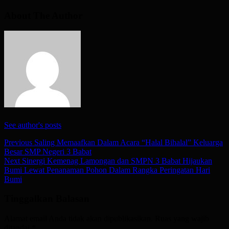
About The Author
See author's posts
Post
Previous
Saling Memaafkan Dalam Acara “Halal Bihalal” Keluarga
Besar SMP Negeri 3 Babat
navigation
Next
Sinergi Kemenag Lamongan dan SMPN 3 Babat Hijaukan
Bumi Lewat Penanaman Pohon Dalam Rangka Peringatan Hari
Bumi
Tinggalkan Balasan
Alamat email Anda tidak akan dipublikasikan.
Ruas yang wajib
ditandai
*