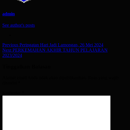
admin
See author's posts
Post
Previous
Peringatan Hari Jadi Lamongan, 26 Mei 2024
Next
PERKEMAHAN AKHIR TAHUN PELAJARAN
navigation
2023/2024
Tinggalkan Balasan
Alamat email Anda tidak akan dipublikasikan.
Ruas yang wajib
ditandai
*
Komentar
*