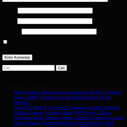
Nama
*
Email
*
Situs Web
Simpan nama, email, dan situs web saya pada peramban ini
untuk komentar saya berikutnya.
Cari
untuk:
Pos-pos Terbaru
Dalam Rangka Menyambut Kemerdekaan RI ke-81 Seluruh
Warga SMPN 3 Babat Serentak Melaksanakan “Resik
Megilan”
Tim KKN BBK 8 Universitas Airlangga Kembali Memberi
Edukasi Tentang AI untuk Murid SMP Negeri 3 Babat
Pertemuan Rutin Dharma Wanita Hadirkan Edukasi Parenting
Dalam Rangka Memperingati Hari Anak Nasional 2026