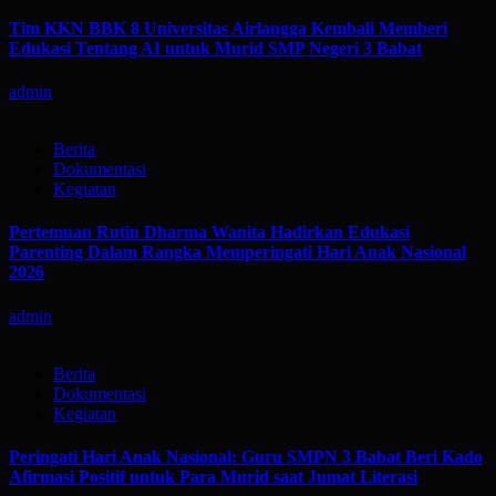
Tim KKN BBK 8 Universitas Airlangga Kembali Memberi
Edukasi Tentang AI untuk Murid SMP Negeri 3 Babat
admin
Berita
Dokumentasi
Kegiatan
Pertemuan Rutin Dharma Wanita Hadirkan Edukasi
Parenting Dalam Rangka Memperingati Hari Anak Nasional
2026
admin
Berita
Dokumentasi
Kegiatan
Peringati Hari Anak Nasional: Guru SMPN 3 Babat Beri Kado
Afirmasi Positif untuk Para Murid saat Jumat Literasi