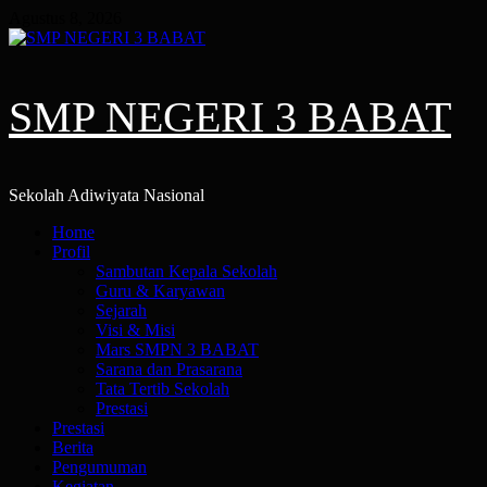
Skip
Agustus 8, 2026
to
content
SMP NEGERI 3 BABAT
Sekolah Adiwiyata Nasional
Primary
Home
Menu
Profil
Sambutan Kepala Sekolah
Guru & Karyawan
Sejarah
Visi & Misi
Mars SMPN 3 BABAT
Sarana dan Prasarana
Tata Tertib Sekolah
Prestasi
Prestasi
Berita
Pengumuman
Kegiatan