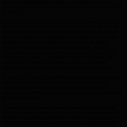
dilepas dan dikembalikan ke orang tua. Sebagai tanda bahwa
mereka telah lulus menyelesaikan study nya selama 3 tahun di SMP
N 3 Babat.
Acara berlangsung di halaman sekolah, dilaksanakan mulai pukul
08.00 sampai selesai. Pembawa acara Valentcia dan Siti Maf’ula
kelas VIII. Dimeriahkan dengan penampilan-penampiln seni dari
siswa siswi kelas 7-8. Diantaranya hadrah, karawitan, tari. Juga
penampilan siswa siswi penghafal juz 30 Al Qur’an. Pada
kesempatan ini diumumkan peraih lulusan terbaik. Terbaik 1 :
Almira Meilani Hamidah Kelas 9A jumlah nilai 1077 Putri Bpk.
Zainal Arifin, Terbaik 2 : Helfi Dania Elsa Nir Afni Kelas 9B
jumlah nilai 1055 Putri Bpk. Helmi Setiawan, Peringkat 3 :
Nihayatus Sholikhah 9C jumlah nilai 1054 putri Bpk Karpan.
M. Said, S.Pd., S.Pd. Kepala SMP Negeri 3 Babat mengucapkan
selamat kepada siswa-siswi kelas IX yang telah menempuh
pendidikan di SMP Negeri 3 Babat dan sebentar lagi akan
meninggalkan SMP Negeri 3 Babat untuk melanjutkan pendidikan
ke jenjang selanjutnya.
Suasana haru ketika prosesi sungkem kepada orang tua, Ucapan
terimakasih kepada orang tua, salin berpelukan, memohon maaf dan
memohon restu untuk melanjutkan sekolah ke jenjang selanjutnya.
Air mata menetes di pipi siswa siswa dan juga orang tua. Acara