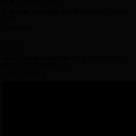
dilanjut dengan prosesi wisuda.
Di akhir acara ditutup dengan do’a oleh Bapak Mulyo Wardoyo,
M.Pd.
Foto Kegiatan :
link foto :
https://drive.google.com/drive/folders/1z_YqXxTrghbBi4123-
ged24PwZ3kHR3O?usp=sharing
link streaming youtube :