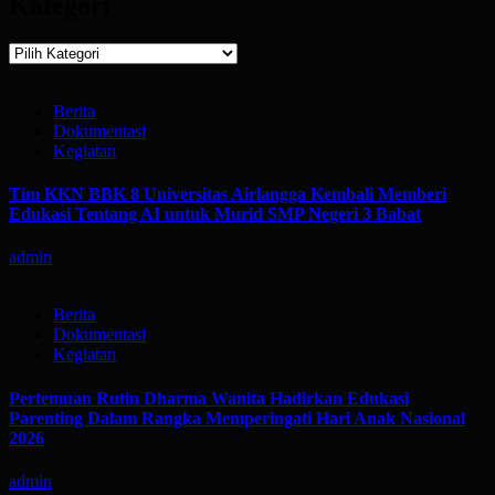
Kategori
Kategori
Berita
Dokumentasi
Kegiatan
Tim KKN BBK 8 Universitas Airlangga Kembali Memberi
Edukasi Tentang AI untuk Murid SMP Negeri 3 Babat
admin
Berita
Dokumentasi
Kegiatan
Pertemuan Rutin Dharma Wanita Hadirkan Edukasi
Parenting Dalam Rangka Memperingati Hari Anak Nasional
2026
admin