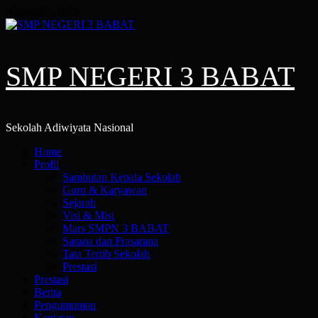
Skip
Agustus 7, 2026
to
content
SMP NEGERI 3 BABAT
Sekolah Adiwiyata Nasional
Primary
Home
Menu
Profil
Sambutan Kepala Sekolah
Guru & Karyawan
Sejarah
Visi & Misi
Mars SMPN 3 BABAT
Sarana dan Prasarana
Tata Tertib Sekolah
Prestasi
Prestasi
Berita
Pengumuman
Kegiatan