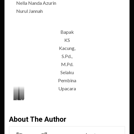
Nella Nanda Azurin
Nurul Jannah
Bapak
KS
Kacung,
S.Pd.,
M.Pd.
Selaku
Pembina
Upacara
Yasmin
M.
Khashi,
Rasyid,
Nella
Sebagai
About The Author
Nanda
Komandan
dan
Upacara
Nurul