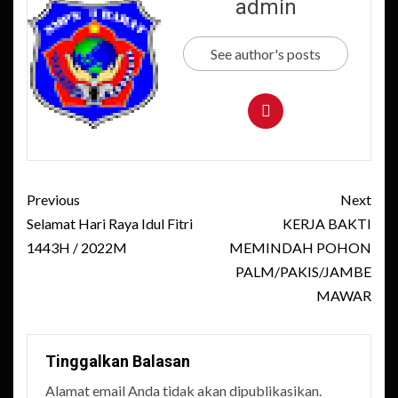
admin
Jannah
sebagai
Pengibar
See author's posts
Bendera
Post
Previous
Next
navigation
Selamat Hari Raya Idul Fitri
KERJA BAKTI
1443H / 2022M
MEMINDAH POHON
PALM/PAKIS/JAMBE
MAWAR
Tinggalkan Balasan
Alamat email Anda tidak akan dipublikasikan.