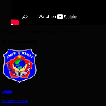
Pemateri : Qoirun Na’im, S.Pd SMP Negeri 3 Babat
About The Author
admin
See author's posts