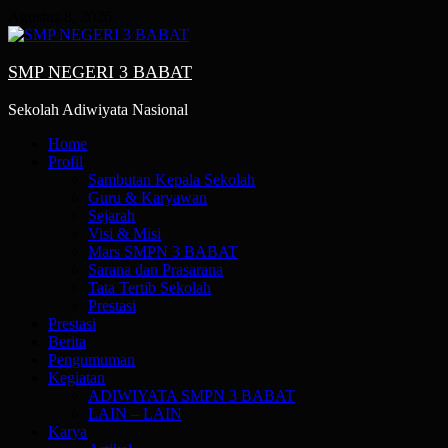
Skip
Agustus 8, 2026
to
content
SMP NEGERI 3 BABAT
Sekolah Adiwiyata Nasional
Primary
Home
Menu
Profil
Sambutan Kepala Sekolah
Guru & Karyawan
Sejarah
Visi & Misi
Mars SMPN 3 BABAT
Sarana dan Prasarana
Tata Tertib Sekolah
Prestasi
Prestasi
Berita
Pengumuman
Kegiatan
ADIWIYATA SMPN 3 BABAT
LAIN – LAIN
Karya