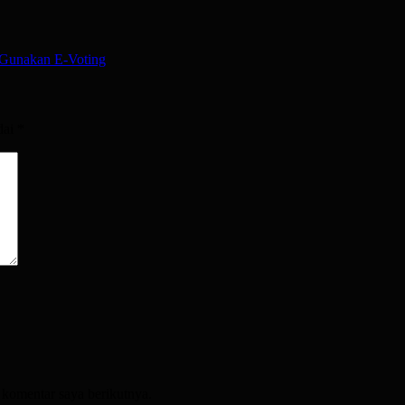
 Gunakan E-Voting
dai
*
 komentar saya berikutnya.