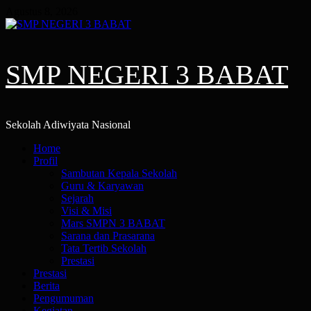
Skip
Agustus 8, 2026
to
content
SMP NEGERI 3 BABAT
Sekolah Adiwiyata Nasional
Primary
Home
Menu
Profil
Sambutan Kepala Sekolah
Guru & Karyawan
Sejarah
Visi & Misi
Mars SMPN 3 BABAT
Sarana dan Prasarana
Tata Tertib Sekolah
Prestasi
Prestasi
Berita
Pengumuman
Kegiatan