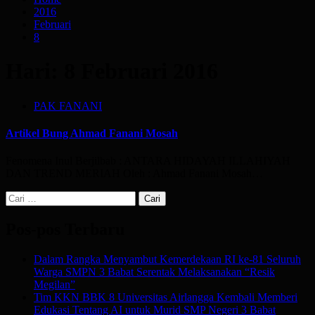
2016
Februari
8
Hari:
8 Februari 2016
PAK FANANI
Artikel Bung Ahmad Fanani Mosah
Fenomena Inul Berjilbab : ANTARA HIDAYAH ILLAHIYAH
DAN TREND MERIAH Oleh : Ahmad Fanani Mosah…
Cari
untuk:
Pos-pos Terbaru
Dalam Rangka Menyambut Kemerdekaan RI ke-81 Seluruh
Warga SMPN 3 Babat Serentak Melaksanakan “Resik
Megilan”
Tim KKN BBK 8 Universitas Airlangga Kembali Memberi
Edukasi Tentang AI untuk Murid SMP Negeri 3 Babat