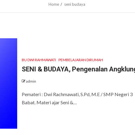
Home
seni budaya
BU DWI RAHMAWATI
PEMBELAJARAN DIRUMAH
SENI & BUDAYA, Pengenalan Angklun
admin
Pemateri : Dwi Rachmawati, S.Pd, M.E / SMP Negeri 3
Babat. Materi ajar Seni &…