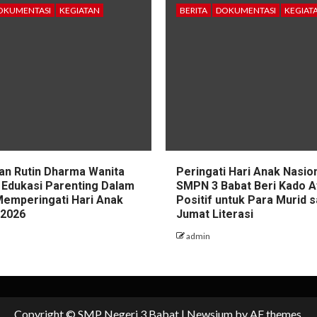
OKUMENTASI
KEGIATAN
BERITA
DOKUMENTASI
KEGIAT
n Rutin Dharma Wanita
Peringati Hari Anak Nasion
 Edukasi Parenting Dalam
SMPN 3 Babat Beri Kado A
emperingati Hari Anak
Positif untuk Para Murid s
 2026
Jumat Literasi
admin
Copyright © SMP Negeri 3 Babat
|
Newsium
by AF themes.