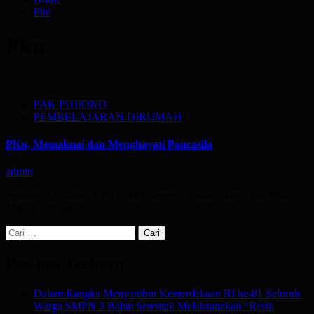
Pkn
Pkn
PAK PUJIONO
PEMBELAJARAN DIRUMAH
PKn, Memaknai dan Menghayati Pancasila
admin
Pemateri : Pujiono, S.Pd / SMP Negeri 3 Babat. Materi ajar PKn –
Makna Pancasila…
Cari
untuk:
Pos-pos Terbaru
Dalam Rangka Menyambut Kemerdekaan RI ke-81 Seluruh
Warga SMPN 3 Babat Serentak Melaksanakan “Resik