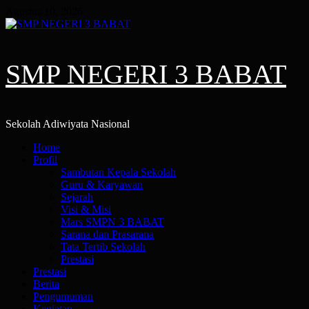
Skip
Agustus 10, 2026
to
content
SMP NEGERI 3 BABAT
Sekolah Adiwiyata Nasional
Primary
Home
Menu
Profil
Sambutan Kepala Sekolah
Guru & Karyawan
Sejarah
Visi & Misi
Mars SMPN 3 BABAT
Sarana dan Prasarana
Tata Tertib Sekolah
Prestasi
Prestasi
Berita
Pengumuman
Kegiatan