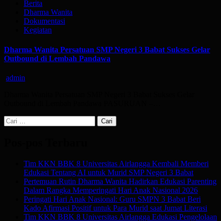
Berita
Dharma Wanita
Dokumentasi
Kegiatan
Dharma Wanita Persatuan SMP Negeri 3 Babat Sukses Gelar
Outbound di Lembah Pandawa
admin
Dharma Wanita Persatuan SMP Negeri 3 Babat Sukses Gelar
Outbound di Lembah Pandawa PASURUAN –…
Cari
untuk:
Pos-pos Terbaru
Tim KKN BBK 8 Universitas Airlangga Kembali Memberi
Edukasi Tentang AI untuk Murid SMP Negeri 3 Babat
Pertemuan Rutin Dharma Wanita Hadirkan Edukasi Parenting
Dalam Rangka Memperingati Hari Anak Nasional 2026
Peringati Hari Anak Nasional: Guru SMPN 3 Babat Beri
Kado Afirmasi Positif untuk Para Murid saat Jumat Literasi
Tim KKN BBK 8 Universitas Airlangga Edukasi Pengelolaan