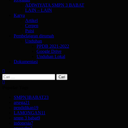
ADIWIYATA SMPN 3 BABAT
LAIN – LAIN
Karya
Artikel
Cerpen
Puisi
Pembelajaran dirumah
Unduhan
PPDB 2021-2022
Google Drive
Unduhan Lokal
Dokumentasi
Cari
untuk:
Popular Tags
SMPN3BABAT
23
arsega
21
pendidikan
19
LAMONGAN
11
smpn 3 babat
9
indonesia
7