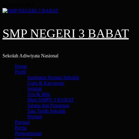
Skip
Agustus 6, 2026
to
content
SMP NEGERI 3 BABAT
Sekolah Adiwiyata Nasional
Primary
Home
Menu
Profil
Sambutan Kepala Sekolah
Guru & Karyawan
Sejarah
Visi & Misi
Mars SMPN 3 BABAT
Sarana dan Prasarana
Tata Tertib Sekolah
Prestasi
Prestasi
Berita
Pengumuman
Kegiatan