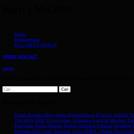
Hari:
1 Mei 2026
Berita
Dokumentasi
HALAMAN DEPAN
SPMB 2026/2027
admin
BABAT, Januari 2026 – SMP Negeri 3 Babat telah mengumumkan 
Cari
untuk:
Pos-pos Terbaru
Dalam Rangka Menyambut Kemerdekaan RI ke-81 Seluruh Wa
Tim KKN BBK 8 Universitas Airlangga Kembali Memberi Edu
Pertemuan Rutin Dharma Wanita Hadirkan Edukasi Parenting
Peringati Hari Anak Nasional: Guru SMPN 3 Babat Beri Kado Af