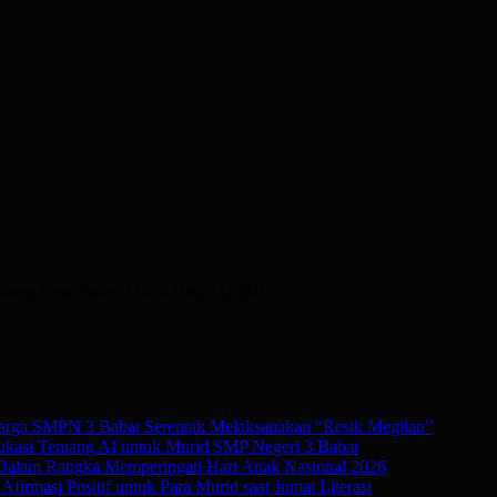
Sistem Penerimaan Murid Baru (SPMB)…
rga SMPN 3 Babat Serentak Melaksanakan “Resik Megilan”
kasi Tentang AI untuk Murid SMP Negeri 3 Babat
 Dalam Rangka Memperingati Hari Anak Nasional 2026
irmasi Positif untuk Para Murid saat Jumat Literasi