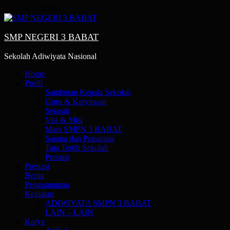
Skip
Agustus 8, 2026
to
content
SMP NEGERI 3 BABAT
Sekolah Adiwiyata Nasional
Primary
Home
Menu
Profil
Sambutan Kepala Sekolah
Guru & Karyawan
Sejarah
Visi & Misi
Mars SMPN 3 BABAT
Sarana dan Prasarana
Tata Tertib Sekolah
Prestasi
Prestasi
Berita
Pengumuman
Kegiatan
ADIWIYATA SMPN 3 BABAT
LAIN – LAIN
Karya