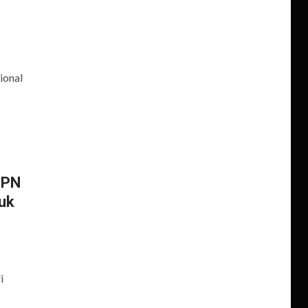
ional
MPN
tuk
i