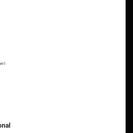
eri
onal