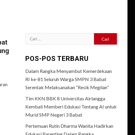
Cari
bat
untuk:
ung
POS-POS TERBARU
Dalam Rangka Menyambut Kemerdekaan
RI ke-81 Seluruh Warga SMPN 3 Babat
aran
Serentak Melaksanakan “Resik Megilan”
Tim KKN BBK 8 Universitas Airlangga
Kembali Memberi Edukasi Tentang AI untuk
Murid SMP Negeri 3 Babat
Pertemuan Rutin Dharma Wanita Hadirkan
Edukasi Parenting Dalam Rangka