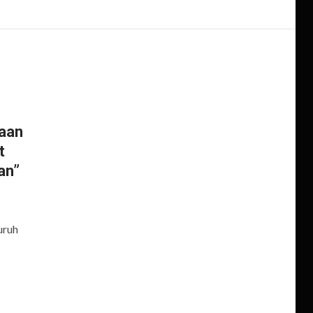
aan
t
an”
uruh